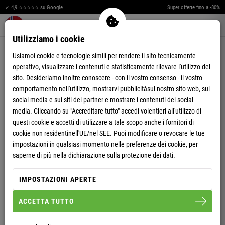
O
P
P
A
✓ 4,9 ⭐⭐⭐⭐⭐ su Google
Super offerte fino a -80%
P
C
Merkzettel aufklappen
Warenkorb aufklappen
Me
0
Utilizziamo i cookie
C
I
CAPPOTTI
Usiamoi cookie e tecnologie simili per rendere il sito tecnicamente
T
T
operativo, visualizzare i contenuti e statisticamente rilevare l'utilizzo del
sito. Desideriamo inoltre conoscere - con il vostro consenso - il vostro
O
P
comportamento nell'utilizzo, mostrarvi pubblicitàsul nostro sito web, sui
social media e sui siti dei partner e mostrare i contenuti dei social
P
A
media. Cliccando su "Accreditare tutto" accedi volentieri all'utilizzo di
P
C
questi cookie e accetti di utilizzare a tale scopo anche i fornitori di
cookie non residentinell'UE/nel SEE. Puoi modificare o revocare le tue
C
I
impostazioni in qualsiasi momento nelle preferenze dei cookie, per
saperne di più nella dichiarazione sulla protezione dei dati.
T
T
IMPOSTAZIONI APERTE
O
P
-61%
ACCETTA TUTTO
COUPON REGALO NEBULUS
UOMO
GIACCA CORTA INVERNALE
COATY