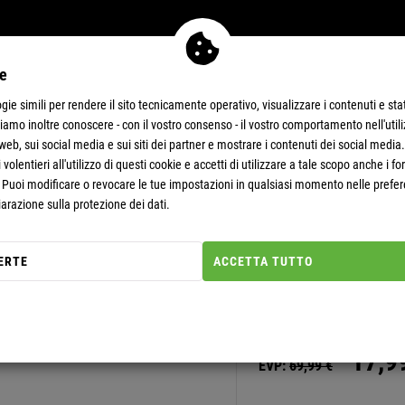
ie
NA
OFFERTE A 11 €
SUPER OFFERTE
ie simili per rendere il sito tecnicamente operativo, visualizzare i contenuti e sta
eriamo inoltre conoscere - con il vostro consenso - il vostro comportamento nell'util
 web, sui social media e sui siti dei partner e mostrare i contenuti dei social media
 volentieri all'utilizzo di questi cookie e accetti di utilizzare a tale scopo anche i fo
. Puoi modificare o revocare le tue impostazioni in qualsiasi momento nelle prefer
iarazione sulla protezione dei dati.
Nr. articolo: 20000300
ERTE
ACCETTA TUTTO
GIACCA IN
-74%
17,
9
EVP:
69,
99
€