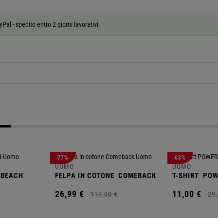
al - spedito entro 2 giorni lavorativi
-77%
-63%
UOMO
UOMO
BEACH
FELPA IN COTONE
COMEBACK
T-SHIRT
POW
26,
99
€
11,
00
€
119,
00
€
29,