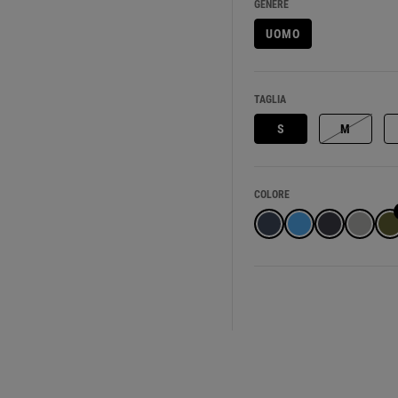
GENERE
UOMO
TAGLIA
S
M
COLORE