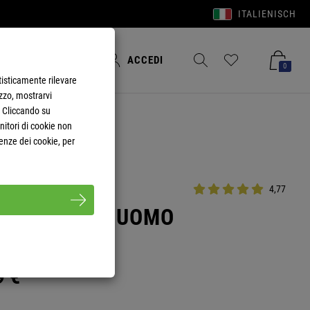
ITALIENISCH
Accedi
Merkzettel aufklappen
Warenkorb aufkla
ACCEDI
0
tisticamente rilevare
izzo, mostrarvi
. Cliccando su
rnitori di cookie non
enze dei cookie, per
4,77
 PILE NORKY UOMO
9
€