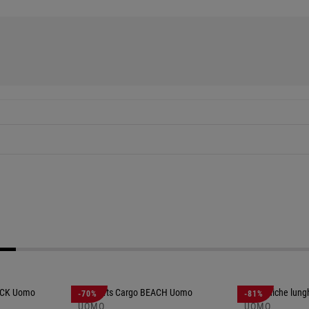
-70%
-81%
UOMO
UOMO