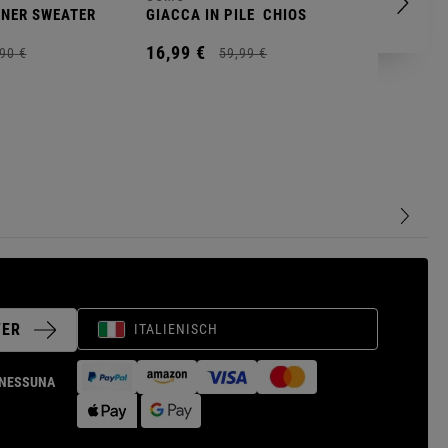
NNER SWEATER
GIACCA IN PILE
CHIOS
FELPA IN
16,
99
€
18,
99
€
90
€
59,
99
€
TER
ITALIENISCH
I NESSUNA