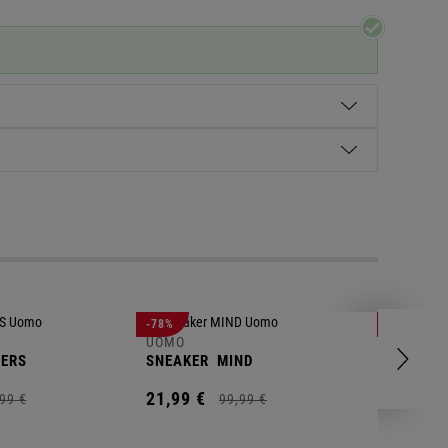
UOMO
-78%
-63%
POLO
B
UOMO
ERS
SNEAKER
MIND
11,
00
€
21,
99
€
99
€
99,
99
€