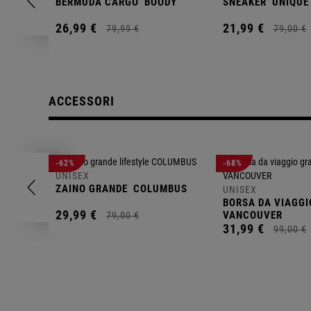
BERMUDA CARGO
BOODY
SNEAKER
UNIQUE
26,
99
€
21,
99
€
79,
99
€
79,
00
€
ACCESSORI
-62%
-68%
UNISEX
ZAINO GRANDE
COLUMBUS
UNISEX
BORSA DA VIAGGI
29,
99
€
VANCOUVER
79,
00
€
31,
99
€
99,
00
€