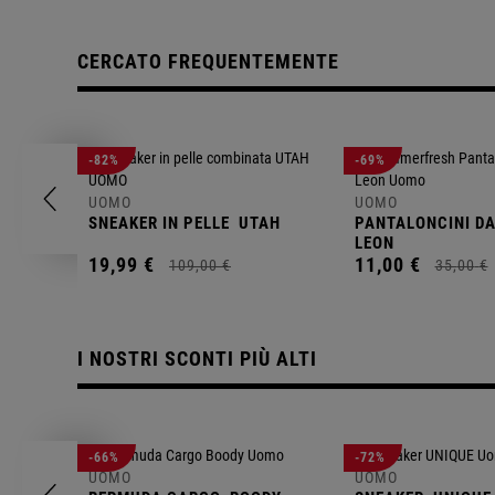
CERCATO FREQUENTEMENTE
-82%
-69%
UOMO
UOMO
SNEAKER IN PELLE
UTAH
PANTALONCINI D
LEON
19,
99
€
11,
00
€
109,
00
€
35,
00
€
I NOSTRI SCONTI PIÙ ALTI
-66%
-72%
UOMO
UOMO