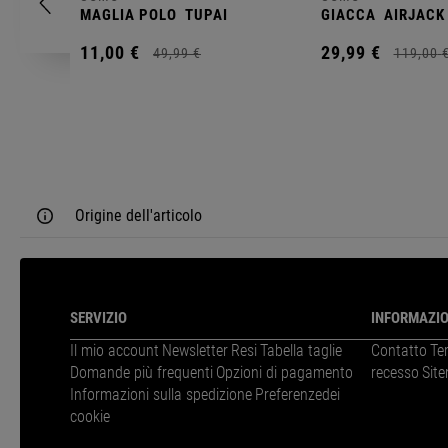
MAGLIA POLO
TUPAI
GIACCA
AIRJACK
11,
00
€
29,
99
€
49,
99
€
119,
00
Origine dell'articolo
SERVIZIO
INFORMAZIO
Il mio account
Newsletter
Resi
Tabella taglie
Contatto
Te
Domande più frequenti
Opzioni di pagamento
recesso
Sit
Informazioni sulla spedizione
Preferenzedei
cookie