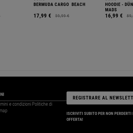
BERMUDA CARGO
BEACH
HOODIE - DÜ
MADS
17,
99
€
16,
99
€
€
59,
99
€
89,
NI
REGISTRARE AL NEWSLET
rmini e condizioni
Politiche di
emap
ISCRIVITI SUBITO PER NON PERDERT
OFFERTA!