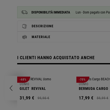
DISPONIBILITÀ IMMEDIATA
Lun - Dom pagato con PayP
DESCRIZIONE
MATERIALE
I CLIENTI HANNO ACQUISTATO ANCHE
-68%
-70%
UOMO
UOMO
GILET
REVIVAL
BERMUDA CARGO
31,
99
€
17,
99
€
99,
90
€
59,
99
€