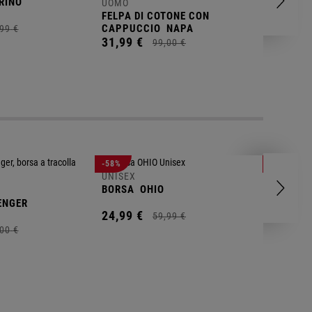
RINO
UOMO
11,
00
€
FELPA DI COTONE CON
CAPPUCCIO
NAPA
99
€
31,
99
€
99,
00
€
UNISEX
-58%
-25%
BORSA D
UNISEX
BORSA
OHIO
14,
99
€
ENGER
24,
99
€
59,
99
€
00
€