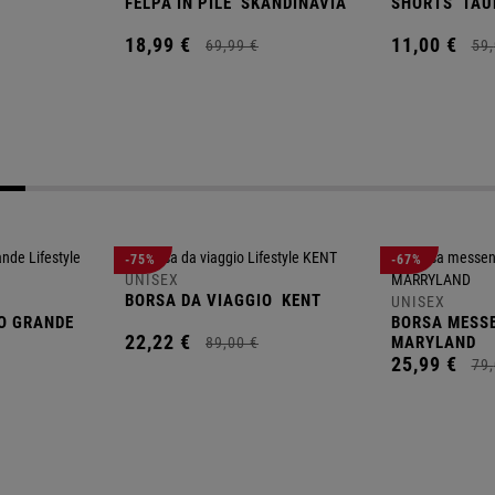
FELPA IN PILE
SKANDINAVIA
SHORTS
TAU
18,
99
€
11,
00
€
69,
99
€
59,
-75%
-67%
UNISEX
BORSA DA VIAGGIO
KENT
UNISEX
O GRANDE
BORSA MESS
22,
22
€
MARYLAND
89,
00
€
25,
99
€
79,