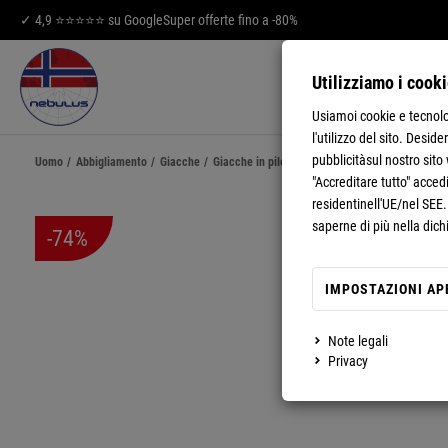
✓ 4,9 ⭐⭐⭐⭐⭐ su Google
Super offerte fino a -80%
Utilizziamo i cook
UOMO
DON
Usiamoi cookie e tecnolog
l'utilizzo del sito. Desid
pubblicitàsul nostro sito
Uomo
/
Abbigliamento
/
Giacche
/
Giacche in pile
/
Giacca in pile NORKY Uomo
"Accreditare tutto" accedi
residentinell'UE/nel SEE
saperne di più nella dich
-74%
IMPOSTAZIONI AP
MOSTRA DI PIÙ
Note legali
Privacy