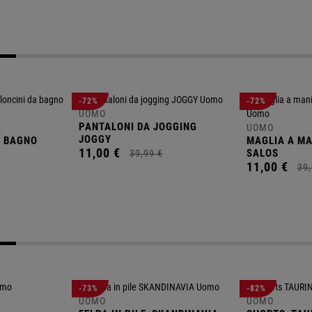
-72%
-72%
UOMO
PANTALONI DA JOGGING
UOMO
JOGGY
A BAGNO
MAGLIA A M
11,
00
€
SALOS
39,
99
€
11,
00
€
39,
-73%
-82%
UOMO
UOMO