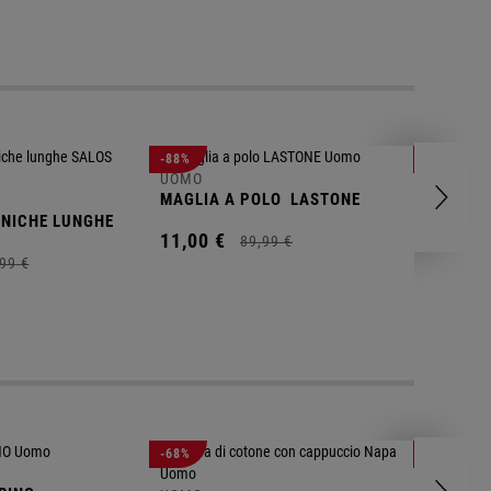
-88%
-82%
UOMO
UOMO
MAGLIA A POLO
LASTONE
SHORTS
ANICHE LUNGHE
11,
00
€
11,
00
€
89,
99
€
99
€
UOMO
-68%
-78%
T-SHIRT