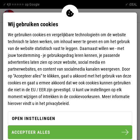
S
R
T
O
✓ 4,9 ⭐⭐⭐⭐⭐ op Google
✓ iDEAL
Men
O
I
Merkzettel aufklappen
Warenkorb aufklappen
0
Wij gebruiken cookies
R
P
POLOSHIRTS
We gebruiken cookies en vergelijkbare technologieën om de website
L
S
technisch te laten werken, om inhoud weer te geven en om het gebruik
van de website statistisch vast te leggen. Daarnaast willen we - met
R
S
jouw toestemming - je gebruiksgedrag leren kennen, je passende
advertenties laten zien op onze website, social media en
P
O
partnerwebsites, en content van socialmedia kanalen weergeven. Door
H
T
op "Accepteer alles" te klikken, gaat u akkoord met het gebruik van deze
cookies en gaat u ermee akkoord dat we ook cookies kunnen gebruiken
S
L
die niet in de EU / EER zijn gevestigd. U kunt uw instellingen op elk
moment wijzigen of intrekken in de cookievoorkeuren. Meer informatie
hierover vindt u in het privacybeleid.
T
O
-63%
-52%
OPEN INSTELLINGEN
DAMES
DAMES
POLOSHIRT SINES
POLOSHIRT EGERSUND
ACCEPTEER ALLES