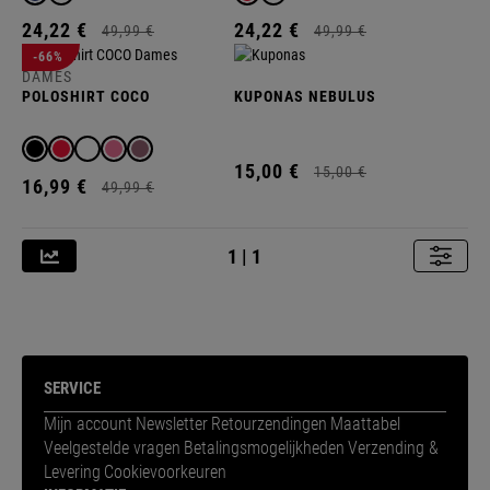
24,
22
€
24,
22
€
49,
99
€
49,
99
€
-66%
DAMES
POLOSHIRT COCO
KUPONAS NEBULUS
15,
00
€
15,
00
€
16,
99
€
49,
99
€
1 | 1
SERVICE
Mijn account
Newsletter
Retourzendingen
Maattabel
Veelgestelde vragen
Betalingsmogelijkheden
Verzending &
Levering
Cookievoorkeuren