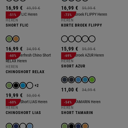
16,
99
€
16,
99
€
49,
99
€
59,
99
€
-51%
-73%
HEREN
HEREN
SHORT FLIC
KORTE BROEK FLIPPY
16,
99
€
15,
99
€
34,
99
€
59,
99
€
-60%
-69%
HEREN
SHORT AZUR
HEREN
CHINOSHORT RELAX
+2
11,
00
€
34,
99
€
19,
99
€
50,
00
€
-60%
-54%
HEREN
HEREN
CHINOSHORT LIAS
SHORT TAMARIN