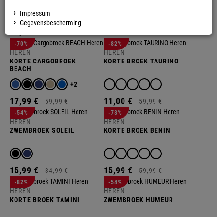
S
+4
Impressum
26,
99
€
79,
99
€
Gegevensbescherming
11,
00
€
35,
00
€
-70%
-82%
HEREN
HEREN
KORTE CARGOBROEK
KORTE BROEK TAURINO
BEACH
+2
17,
99
€
11,
00
€
59,
99
€
59,
99
€
-54%
-73%
HEREN
HEREN
ZWEMBROEK SOLEIL
KORTE BROEK BENIN
15,
99
€
15,
99
€
34,
99
€
59,
99
€
-82%
-54%
HEREN
HEREN
KORTE BROEK TAMINI
ZWEMBROEK HUMEUR