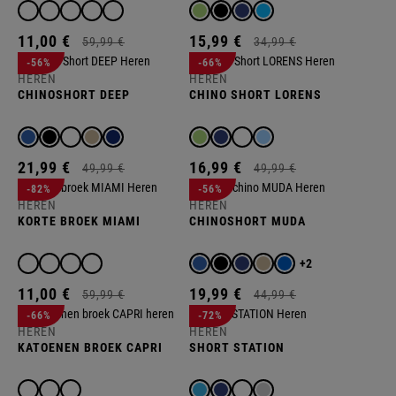
11,
00
€
15,
99
€
59,
99
€
34,
99
€
-56%
-66%
HEREN
HEREN
CHINOSHORT DEEP
CHINO SHORT LORENS
21,
99
€
16,
99
€
49,
99
€
49,
99
€
-82%
-56%
HEREN
HEREN
KORTE BROEK MIAMI
CHINOSHORT MUDA
+2
11,
00
€
19,
99
€
59,
99
€
44,
99
€
-66%
-72%
HEREN
HEREN
KATOENEN BROEK CAPRI
SHORT STATION