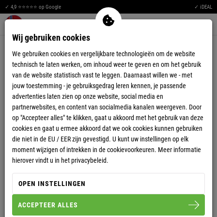
S
H
O
R
S
S
H
O
R
T
S
S
H
O
R
T
S
H
O
R
T
S
S
O
R
T
S
S
O
R
T
S
S
H
R
T
S
S
H
R
T
S
S
H
O
R
S
S
H
O
T
S
S
H
O
R
T
S
H
O
R
T
S
H
O
R
T
S
S
O
R
T
S
S
O
R
T
S
S
H
R
T
S
S
H
R
T
S
S
H
O
R
S
S
H
O
T
S
S
H
O
R
T
S
H
O
R
T
S
H
O
R
T
S
S
O
R
T
S
S
H
O
R
T
S
S
H
R
T
T
H
✓ 4,9 ⭐⭐⭐⭐⭐ op Google
✓ iDEAL
Men
Merkzettel aufklappen
Warenkorb aufklappen
S
O
0
Wij gebruiken cookies
H
T
SHORTS
We gebruiken cookies en vergelijkbare technologieën om de website
O
S
technisch te laten werken, om inhoud weer te geven en om het gebruik
van de website statistisch vast te leggen. Daarnaast willen we - met
R
H
jouw toestemming - je gebruiksgedrag leren kennen, je passende
advertenties laten zien op onze website, social media en
S
O
partnerwebsites, en content van socialmedia kanalen weergeven. Door
H
T
op "Accepteer alles" te klikken, gaat u akkoord met het gebruik van deze
cookies en gaat u ermee akkoord dat we ook cookies kunnen gebruiken
O
S
die niet in de EU / EER zijn gevestigd. U kunt uw instellingen op elk
moment wijzigen of intrekken in de cookievoorkeuren. Meer informatie
R
H
hierover vindt u in het privacybeleid.
S
O
-69%
-66%
OPEN INSTELLINGEN
HEREN
KORTE CARGOBROEK
HEREN
ACCEPTEER ALLES
BOODY
ZWEMBROEK LEON