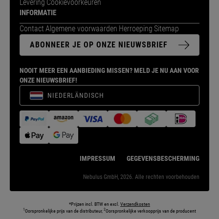
Levering
Cookievoorkeuren
INFORMATIE
Contact
Algemene voorwaarden
Herroeping
Sitemap
ABONNEER JE OP ONZE NIEUWSBRIEF
NOOIT MEER EEN AANBIEDING MISSEN? MELD JE NU AAN VOOR
ONZE NIEUWSBRIEF!
NIEDERLÄNDISCH
IMPRESSUM
GEGEVENSBESCHERMING
Nebulus GmbH, 2026. Alle rechten voorbehouden
*Prijzen incl. BTW en excl.
Verzendkosten
1
2
Oorspronkelijke prijs van de distributeur,
Oorspronkelijke verkoopprijs van de producent