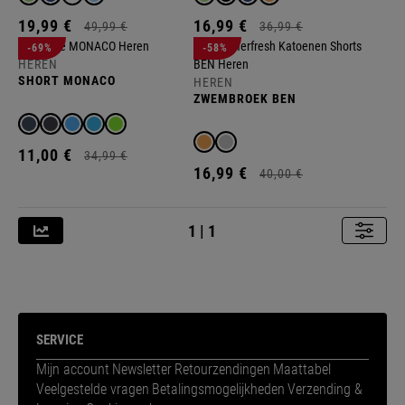
19,
99
€
16,
99
€
49,
99
€
36,
99
€
-69%
-58%
HEREN
SHORT MONACO
HEREN
ZWEMBROEK BEN
11,
00
€
34,
99
€
16,
99
€
40,
00
€
1 | 1
SERVICE
Mijn account
Newsletter
Retourzendingen
Maattabel
Veelgestelde vragen
Betalingsmogelijkheden
Verzending &