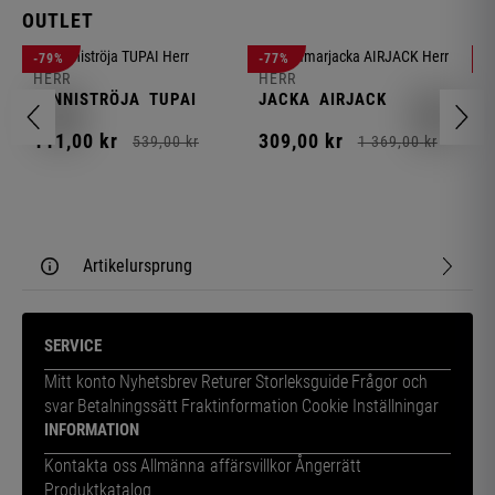
OUTLET
-79%
-77%
-
HERR
HERR
H
TENNISTRÖJA
TUPAI
JACKA
AIRJACK
C
111,
00
kr
309,
00
kr
1
539,
00
kr
1 369,
00
kr
Artikelursprung
SERVICE
Mitt konto
Nyhetsbrev
Returer
Storleksguide
Frågor och
svar
Betalningssätt
Fraktinformation
Cookie Inställningar
INFORMATION
Kontakta oss
Allmänna affärsvillkor
Ångerrätt
Produktkatalog