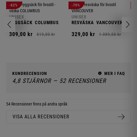
U
-62%
-70%
-
R
UNISEX
UNISEX
3
RYGGSÄCK
COLUMBUS
RESVÄSKA
VANCOUVER
309,
00
kr
329,
00
kr
819,
00
kr
1 089,
00
kr
KUNDRECENSION
MER I FAQ
4,8 STJÄRNOR — 52 RECENSIONER
54 Recensioner finns på andra språk
VISA ALLA RECENSIONER