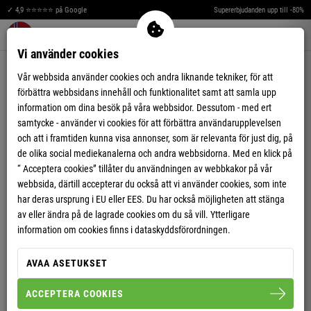
✓ 4,9 ⭐⭐⭐⭐⭐ på Google
Supererbjudanden upp till -80%
Merkzettel aufklappen
Warenkorb aufklappen
Me
0
Vi använder cookies
4,77
(52)
Vår webbsida använder cookies och andra liknande tekniker, för att
förbättra webbsidans innehåll och funktionalitet samt att samla upp
information om dina besök på våra webbsidor. Dessutom - med ert
samtycke - använder vi cookies för att förbättra användarupplevelsen
och att i framtiden kunna visa annonser, som är relevanta för just dig, på
de olika social mediekanalerna och andra webbsidorna. Med en klick på
FLEECEJACKA NORKY HERR
“ Acceptera cookies” tillåter du användningen av webbkakor på vår
webbsida, därtill accepterar du också att vi använder cookies, som inte
har deras ursprung i EU eller EES. Du har också möjligheten att stänga
av eller ändra på de lagrade cookies om du så vill. Ytterligare
S
M
L
XL
XXL
3XL
information om cookies finns i dataskyddsförordningen.
HERR
AVAA ASETUKSET
ACCEPTERA COOKIES