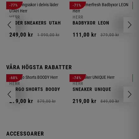
H
-77%
-71%
-
J
HERR
HERR
1
LÄDER SNEAKERS
UTAH
BADBYXOR
LEON
249,
00
kr
111,
00
kr
1 090,
00
kr
379,
00
kr
VÅRA HÖGSTA RABATTER
H
-68%
-74%
-
F
HERR
HERR
S
CARGO SHORTS
BOODY
SNEAKER
UNIQUE
1
279,
00
kr
219,
00
kr
879,
00
kr
849,
00
kr
ACCESSOARER