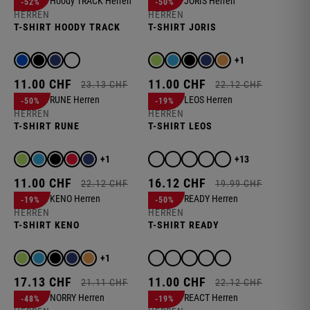
-52%
-50%
HERREN
HERREN
T-SHIRT HOODY TRACK
T-SHIRT JORIS
+1
11.
00
CHF
11.
00
CHF
23.
13
CHF
22.
12
CHF
-50%
-19%
HERREN
HERREN
T-SHIRT RUNE
T-SHIRT LEOS
+1
+13
11.
00
CHF
16.
12
CHF
22.
12
CHF
19.
99
CHF
-19%
-50%
HERREN
HERREN
T-SHIRT KENO
T-SHIRT READY
+1
17.
13
CHF
11.
00
CHF
21.
11
CHF
22.
12
CHF
-48%
-19%