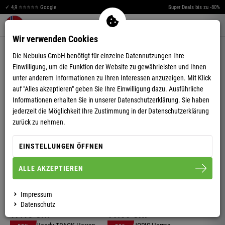
✓ 4,9 ⭐⭐⭐⭐⭐ Google
Super Deals bis zu -80%
Merkzettel aufklappen
Warenkorb aufklappen
Me
0
Wir verwenden Cookies
T-SHIRTS
Die Nebulus GmbH benötigt für einzelne Datennutzungen Ihre
Einwilligung, um die Funktion der Website zu gewährleisten und Ihnen
unter anderem Informationen zu Ihren Interessen anzuzeigen. Mit Klick
-48%
-48%
auf "Alles akzeptieren" geben Sie Ihre Einwilligung dazu. Ausführliche
HERREN
HERREN
Informationen erhalten Sie in unserer
Datenschutzerklärung.
Sie haben
T-SHIRT POWERS
T-SHIRT BOA
jederzeit die Möglichkeit Ihre Zustimmung in der Datenschutzerklärung
zurück zu nehmen.
11.
00
CHF
11.
00
CHF
21.
11
CHF
21.
11
CHF
EINSTELLUNGEN ÖFFNEN
-19%
-48%
HERREN
HERREN
ALLE AKZEPTIEREN
T-SHIRT AHOI
T-SHIRT LILLEBROR
Impressum
Datenschutz
17.
13
CHF
11.
00
CHF
21.
11
CHF
21.
11
CHF