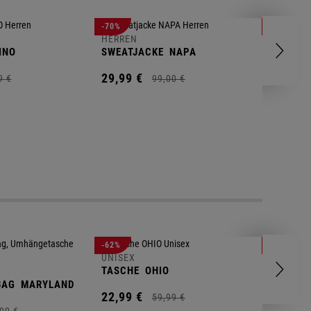
HERREN
-70%
-80%
T-SHIRT
HERREN
INO
SWEATJACKE
NAPA
9,
95
€
29,
99
€
9
€
99,
00
€
UNISEX
-62%
-25%
GYM BA
UNISEX
TASCHE
OHIO
14,
90
€
BAG
MARYLAND
22,
99
€
59,
99
€
00
€