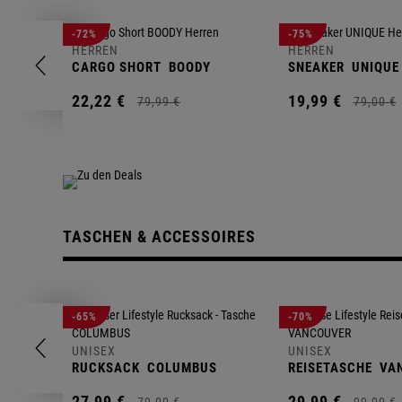
-72%
-75%
HERREN
HERREN
CARGO SHORT
BOODY
SNEAKER
UNIQUE
22,
22
€
19,
99
€
79,
99
€
79,
00
€
TASCHEN & ACCESSOIRES
-65%
-70%
UNISEX
UNISEX
RUCKSACK
COLUMBUS
REISETASCHE
VA
27,
99
€
29,
99
€
79,
00
€
99,
00
€