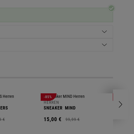
HERREN
-85%
-63%
POLOSH
HERREN
ERS
SNEAKER
MIND
11,
00
€
15,
00
€
9
€
99,
99
€