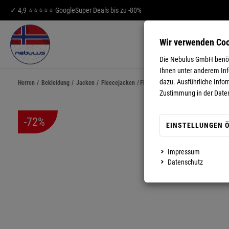
✓ 4,9 ⭐⭐⭐⭐⭐ Google
Super Deals bis zu -80%
Wir verwenden Co
HERREN
DA
Die Nebulus GmbH benöti
Ihnen unter anderem Info
dazu. Ausführliche Infor
Herren
/
Bekleidung
/
Jacken
/
Fleecejacken
/
Fleecejacke KINGHOOD Herren
Zustimmung in der Date
-72%
EINSTELLUNGEN 
Impressum
MEHR ANZEIGEN
Datenschutz