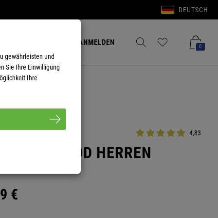
DEUTSCH
Anmelden
Merkzettel aufklappen
Warenkorb aufkla
ANMELDEN
0
zu gewährleisten und
n Sie Ihre Einwilligung
glichkeit Ihre
4,83
KE KINGHOOD HERREN
9
€