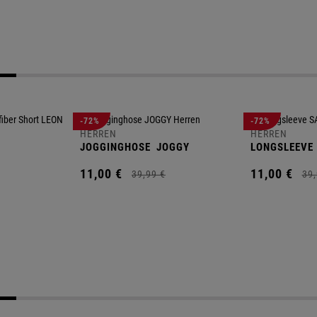
-72%
-72%
HERREN
HERREN
JOGGINGHOSE
JOGGY
LONGSLEEVE
11,
00
€
11,
00
€
39,
99
€
39,