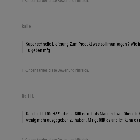
1 Kunden fanden diese Bewertung hilfreich.
kalle
Super schnelle Lieferung Zum Produkt was soll man sagen ? Wie im
10 geben mfg
1 Kunden fanden diese Bewertung hilfreich.
Ralf H.
Da ich nicht für HSE arbeite, fällt es mir als Mann schwer über ein
wenig mehr ausgegeben zu haben. Mir gefällt es und ich kann es nu