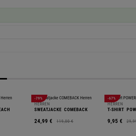
-79%
-67%
HERREN
HERREN
EACH
SWEATJACKE
COMEBACK
T-SHIRT
POW
24,
99
€
9,
95
€
119,
00
€
29,
9