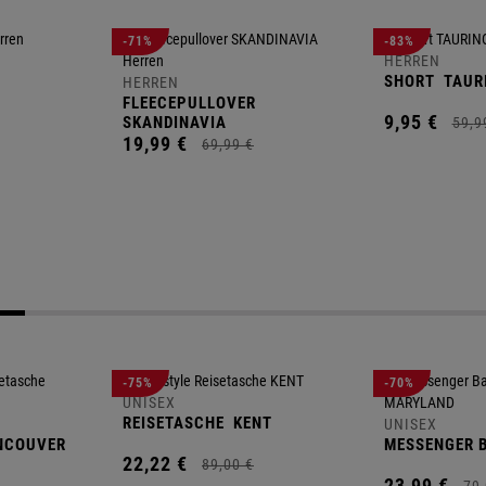
-71%
-83%
HERREN
SHORT
TAUR
HERREN
FLEECEPULLOVER
9,
95
€
SKANDINAVIA
59,
9
19,
99
€
69,
99
€
-75%
-70%
UNISEX
REISETASCHE
KENT
UNISEX
NCOUVER
MESSENGER 
22,
22
€
89,
00
€
23,
99
€
79,