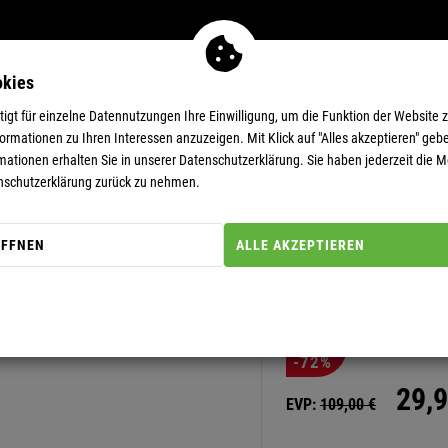
okies
MEN
11-EUR-DEALS
SUPERDEALS
gt für einzelne Datennutzungen Ihre Einwilligung, um die Funktion der Website 
rmationen zu Ihren Interessen anzuzeigen. Mit Klick auf "Alles akzeptieren" gebe
mationen erhalten Sie in unserer
Datenschutzerklärung.
Sie haben jederzeit die Mö
nschutzerklärung zurück zu nehmen.
ÖFFNEN
ALLE AKZEPTIEREN
Artikel-Nummer: 20000003
FLEECEJAC
-72%
29,
9
EVP:
109,
00
€