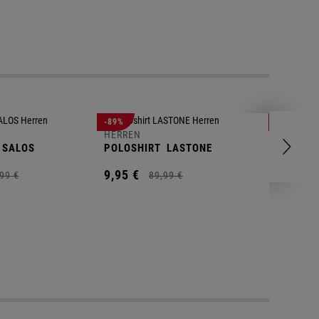
-89%
-83%
HERREN
HERREN
SALOS
POLOSHIRT
LASTONE
SHORT
T
9,
95
€
9,
95
€
99
€
89,
99
€