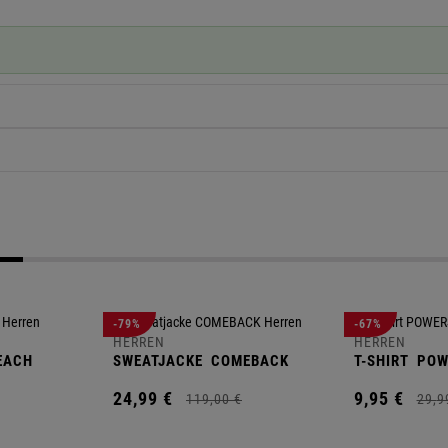
-79%
-67%
HERREN
HERREN
EACH
SWEATJACKE
COMEBACK
T-SHIRT
POW
24,
99
€
9,
95
€
119,
00
€
29,
9