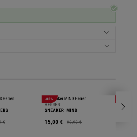
HERREN
-85%
-63%
POLOSH
HERREN
ERS
SNEAKER
MIND
11,
00
€
15,
00
€
9
€
99,
99
€