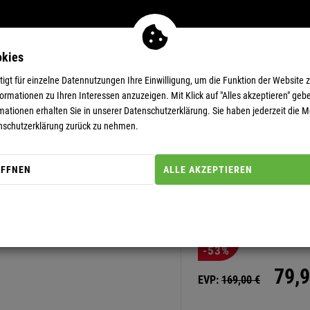
okies
MEN
11-EUR-DEALS
SUPERDEALS
gt für einzelne Datennutzungen Ihre Einwilligung, um die Funktion der Website 
rmationen zu Ihren Interessen anzuzeigen. Mit Klick auf "Alles akzeptieren" gebe
mationen erhalten Sie in unserer
Datenschutzerklärung.
Sie haben jederzeit die Mö
nschutzerklärung zurück zu nehmen.
ÖFFNEN
ALLE AKZEPTIEREN
Artikel-Nummer: 20000146
WINTERJAC
-53%
79,
9
EVP:
169,
00
€