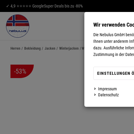
✓ 4,9 ⭐⭐⭐⭐⭐ Google
Super Deals bis zu -80%
Wir verwenden Co
HERREN
DA
Die Nebulus GmbH benöti
Ihnen unter anderem Info
dazu. Ausführliche Infor
Herren
/
Bekleidung
/
Jacken
/
Winterjacken
/
Winterjacke TERRY Herren
Zustimmung in der Date
-53%
EINSTELLUNGEN 
Impressum
MEHR ANZEIGEN
Datenschutz