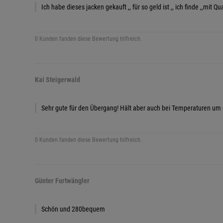
Ich habe dieses jacken gekauft ,, für so geld ist ,, ich finde ,,mit Q
0 Kunden fanden diese Bewertung hilfreich.
Kai Steigerwald
Sehr gute für den Übergang! Hält aber auch bei Temperaturen um 
0 Kunden fanden diese Bewertung hilfreich.
Günter Furtwängler
Schön und 280bequem