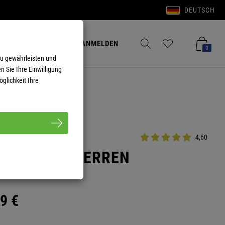
DEUTSCH
Anmelden
Merkzettel aufklappen
Warenkorb aufkla
ANMELDEN
0
zu gewährleisten und
n Sie Ihre Einwilligung
glichkeit Ihre
4,60
KE TERRY HERREN
9
€