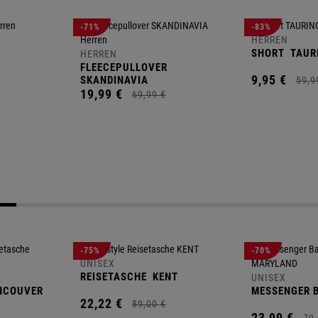
-71%
-83%
HERREN
SHORT
TAUR
HERREN
FLEECEPULLOVER
9,
95
€
SKANDINAVIA
59,
9
19,
99
€
69,
99
€
-75%
-70%
UNISEX
REISETASCHE
KENT
UNISEX
NCOUVER
MESSENGER 
22,
22
€
89,
00
€
23,
99
€
79,