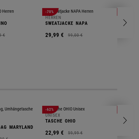
HERREN
-70%
-80%
T-SHIRT
HERREN
INO
SWEATJACKE
NAPA
9,
95
€
29,
99
€
9
€
99,
00
€
UNISEX
-62%
-25%
GYM BA
UNISEX
TASCHE
OHIO
14,
90
€
BAG
MARYLAND
22,
99
€
59,
99
€
00
€