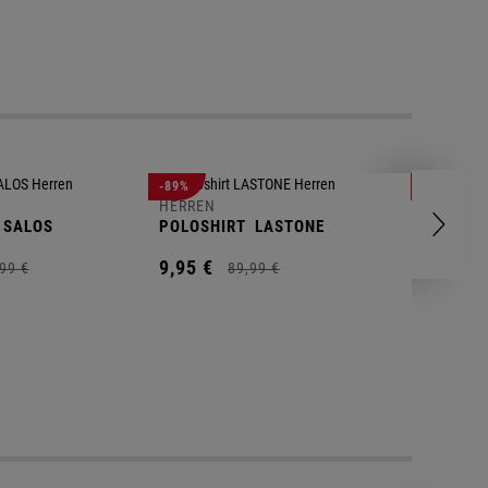
-89%
-83%
HERREN
HERREN
SALOS
POLOSHIRT
LASTONE
SHORT
T
9,
95
€
9,
95
€
99
€
89,
99
€