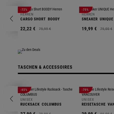
-72%
-75%
HERREN
HERREN
CARGO SHORT
BOODY
SNEAKER
UNIQUE
22,
22
€
19,
99
€
79,
99
€
79,
00
€
TASCHEN & ACCESSOIRES
-65%
-70%
UNISEX
UNISEX
RUCKSACK
COLUMBUS
REISETASCHE
VA
27,
99
€
29,
99
€
79,
00
€
99,
00
€