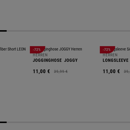
-72%
-72%
HERREN
HERREN
JOGGINGHOSE
JOGGY
LONGSLEEVE
11,
00
€
11,
00
€
39,
99
€
39,