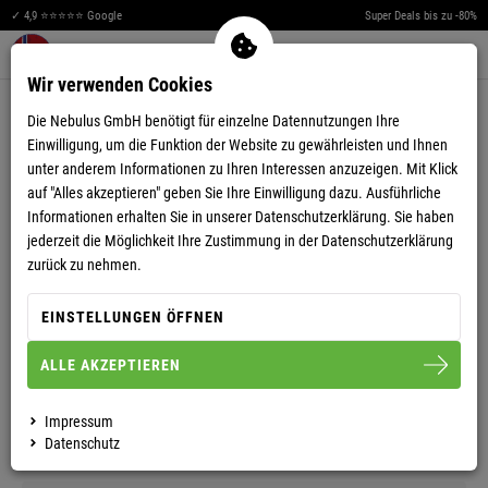
✓ 4,9 ⭐⭐⭐⭐⭐ Google
Super Deals bis zu -80%
Men
Merkzettel aufklappen
Warenkorb aufklappen
0
Wir verwenden Cookies
5,00
(2)
Die Nebulus GmbH benötigt für einzelne Datennutzungen Ihre
Einwilligung, um die Funktion der Website zu gewährleisten und Ihnen
unter anderem Informationen zu Ihren Interessen anzuzeigen. Mit Klick
GUTSCHEIN
auf "Alles akzeptieren" geben Sie Ihre Einwilligung dazu. Ausführliche
Informationen erhalten Sie in unserer
Datenschutzerklärung.
Sie haben
15 EURO
25 EURO
50 EURO
100 EURO
jederzeit die Möglichkeit Ihre Zustimmung in der Datenschutzerklärung
zurück zu nehmen.
EINSTELLUNGEN ÖFFNEN
SOFORT VERFÜGBAR
Express Checkout möglich
ALLE AKZEPTIEREN
Impressum
BESCHREIBUNG
Datenschutz