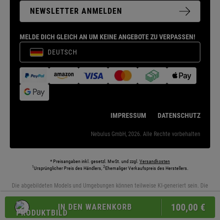
NEWSLETTER ANMELDEN
MELDE DICH GLEICH AN UM KEINE ANGEBOTE ZU VERPASSEN!
DEUTSCH
IMPRESSUM
DATENSCHUTZ
Nebulus GmbH, 2026. Alle Rechte vorbehalten
* Preisangaben inkl. gesetzl. MwSt. und zzgl.
Versandkosten
1
2
Ursprünglicher Preis des Händlers,
Ehemaliger Verkaufspreis des Herstellers.
Die abgebildeten Models und Umgebungen können teilweise KI-generiert sein. Die
dargestellten Produkte entsprechen den angebotenen Artikeln.
100,
00
€
IN DEN WARENKORB