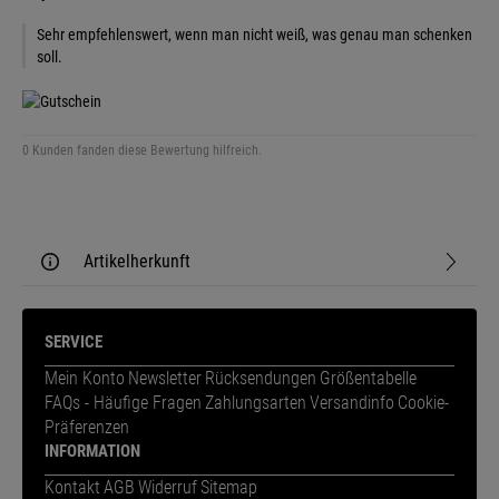
Sehr empfehlenswert, wenn man nicht weiß, was genau man schenken
soll.
0 Kunden fanden diese Bewertung hilfreich.
Artikelherkunft
SERVICE
Mein Konto
Newsletter
Rücksendungen
Größentabelle
FAQs - Häufige Fragen
Zahlungsarten
Versandinfo
Cookie-
Präferenzen
INFORMATION
Kontakt
AGB
Widerruf
Sitemap