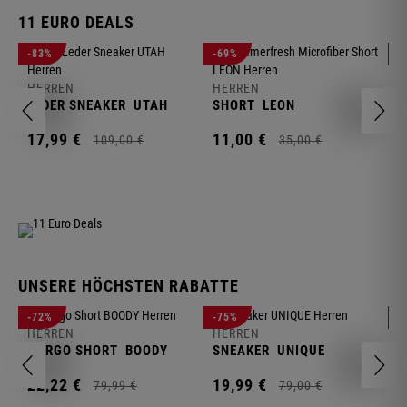
11 EURO DEALS
H
-83%
-69%
-
J
HERREN
HERREN
1
LEDER SNEAKER
UTAH
SHORT
LEON
17,
99
€
11,
00
€
109,
00
€
35,
00
€
UNSERE HÖCHSTEN RABATTE
H
-72%
-75%
-
F
HERREN
HERREN
S
CARGO SHORT
BOODY
SNEAKER
UNIQUE
1
22,
22
€
19,
99
€
79,
99
€
79,
00
€