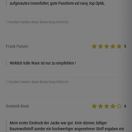
aufgerautes Innenfutter, gute Passform-xxl navy, top Optik,
1 Kunden fanden diese Bewertung hilfreich.
Frank Panzer
5
Wirklich tolle Ware ist nur zu empfehlen !
1 Kunden fanden diese Bewertung hilfreich.
Dominik Buck
4
Mein erster Eindruck der Jacke war gut. Kein dünner, billiger
Baumwollstoff sonder ein hochwertiger angenehmer Stoff ergaben ein