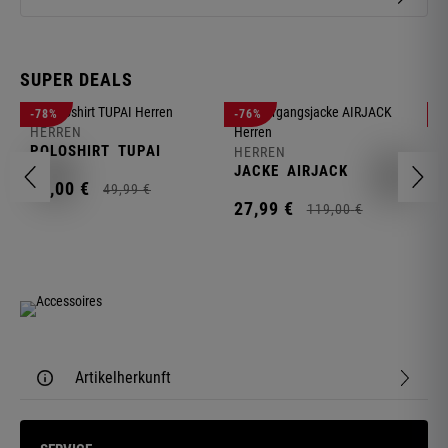
SUPER DEALS
-78%
-76%
-
HERREN
H
POLOSHIRT
TUPAI
C
HERREN
JACKE
AIRJACK
11,
00
€
1
49,
99
€
27,
99
€
119,
00
€
Artikelherkunft