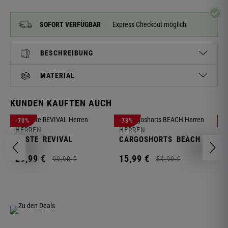
SOFORT VERFÜGBAR
Express Checkout möglich
BESCHREIBUNG
MATERIAL
KUNDEN KAUFTEN AUCH
H
-70%
-73%
-
S
HERREN
HERREN
C
WESTE
REVIVAL
CARGOSHORTS
BEACH
2
29,
99
€
15,
99
€
99,
90
€
59,
99
€