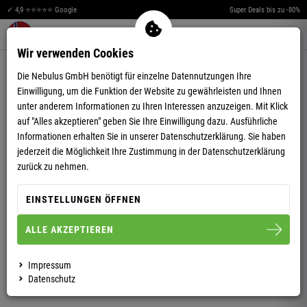
✓ 4,9 ⭐⭐⭐⭐⭐ Google
Super Deals bis zu -80%
Merkzettel aufklappen
Warenkorb aufklappen
Me
0
Wir verwenden Cookies
4,50
(10)
Die Nebulus GmbH benötigt für einzelne Datennutzungen Ihre
Einwilligung, um die Funktion der Website zu gewährleisten und Ihnen
unter anderem Informationen zu Ihren Interessen anzuzeigen. Mit Klick
auf "Alles akzeptieren" geben Sie Ihre Einwilligung dazu. Ausführliche
Informationen erhalten Sie in unserer
Datenschutzerklärung.
Sie haben
jederzeit die Möglichkeit Ihre Zustimmung in der Datenschutzerklärung
SWEATJACKE COUNTY HERREN
zurück zu nehmen.
EINSTELLUNGEN ÖFFNEN
S
M
L
XL
XXL
ALLE AKZEPTIEREN
HERREN
Impressum
Datenschutz