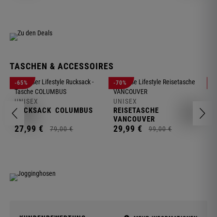
TASCHEN & ACCESSOIRES
U
-65%
-70%
-
R
UNISEX
UNISEX
2
RUCKSACK
COLUMBUS
REISETASCHE
VANCOUVER
27,
99
€
29,
99
€
79,
00
€
99,
00
€