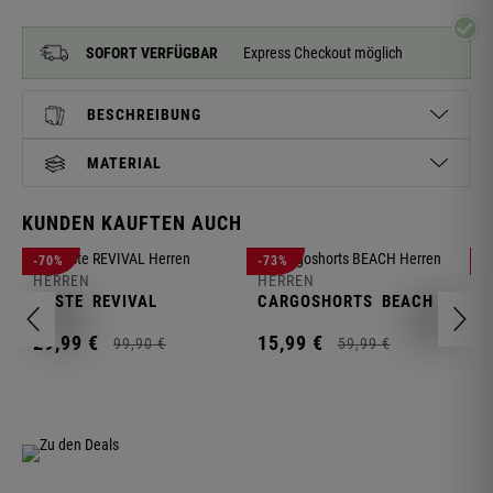
SOFORT VERFÜGBAR
Express Checkout möglich
BESCHREIBUNG
MATERIAL
KUNDEN KAUFTEN AUCH
H
-70%
-73%
-
S
HERREN
HERREN
C
WESTE
REVIVAL
CARGOSHORTS
BEACH
2
29,
99
€
15,
99
€
99,
90
€
59,
99
€