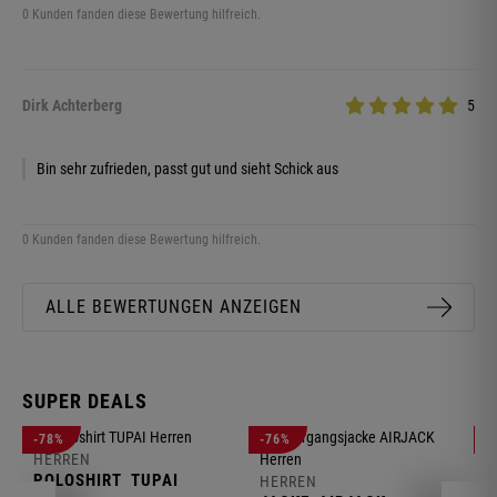
0 Kunden fanden diese Bewertung hilfreich.
Dirk Achterberg
5
Bin sehr zufrieden, passt gut und sieht Schick aus
0 Kunden fanden diese Bewertung hilfreich.
ALLE BEWERTUNGEN ANZEIGEN
SUPER DEALS
-78%
-76%
-
HERREN
H
POLOSHIRT
TUPAI
C
HERREN