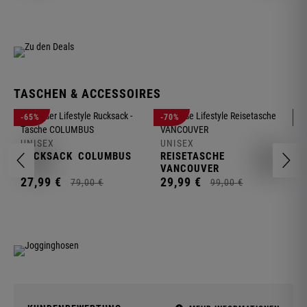
TASCHEN & ACCESSOIRES
U
-65%
-70%
-
R
UNISEX
UNISEX
2
RUCKSACK
COLUMBUS
REISETASCHE
VANCOUVER
27,
99
€
29,
99
€
79,
00
€
99,
00
€