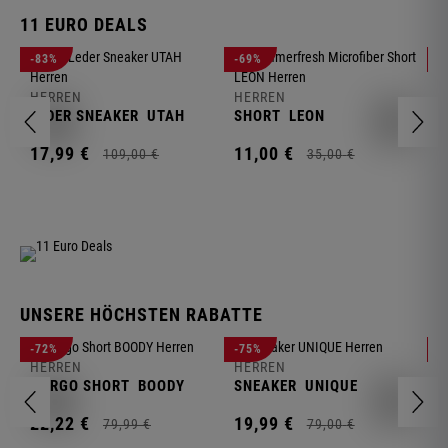
11 EURO DEALS
H
-83%
-69%
-
J
HERREN
HERREN
1
LEDER SNEAKER
UTAH
SHORT
LEON
17,
99
€
11,
00
€
109,
00
€
35,
00
€
UNSERE HÖCHSTEN RABATTE
H
-72%
-75%
-
F
HERREN
HERREN
S
CARGO SHORT
BOODY
SNEAKER
UNIQUE
1
22,
22
€
19,
99
€
79,
99
€
79,
00
€