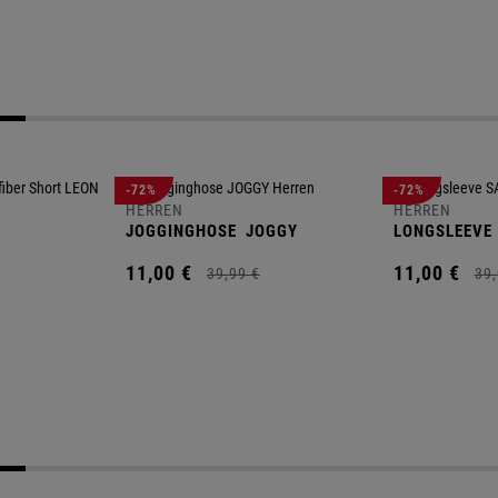
-72%
-72%
HERREN
HERREN
JOGGINGHOSE
JOGGY
LONGSLEEVE
11,
00
€
11,
00
€
39,
99
€
39,