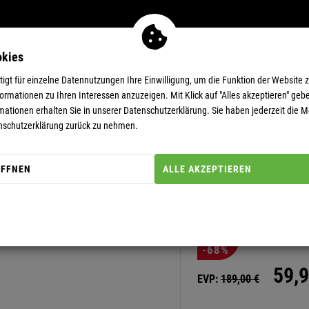
okies
MEN
11-EUR-DEALS
SUPERDEALS
gt für einzelne Datennutzungen Ihre Einwilligung, um die Funktion der Website 
rmationen zu Ihren Interessen anzuzeigen. Mit Klick auf "Alles akzeptieren" gebe
mationen erhalten Sie in unserer
Datenschutzerklärung.
Sie haben jederzeit die Mö
nschutzerklärung zurück zu nehmen.
ÖFFNEN
ALLE AKZEPTIEREN
Artikel-Nummer: 20000085
WINTERJAC
-68%
59,
9
EVP:
189,
00
€