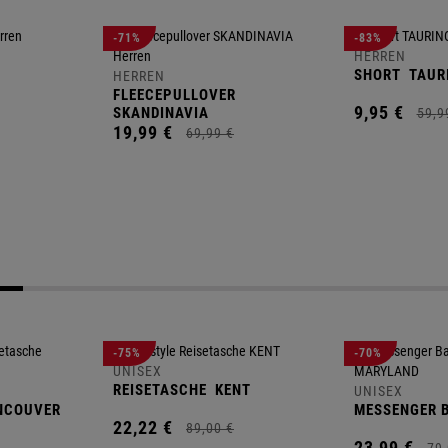
-71%
-83%
HERREN
SHORT
TAUR
HERREN
FLEECEPULLOVER
9,
95
€
SKANDINAVIA
59,
9
19,
99
€
69,
99
€
-75%
-70%
UNISEX
REISETASCHE
KENT
UNISEX
NCOUVER
MESSENGER 
22,
22
€
89,
00
€
23,
99
€
79,