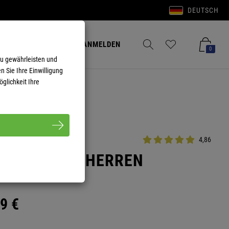
DEUTSCH
Anmelden
Merkzettel aufklappen
Warenkorb aufkla
ANMELDEN
0
zu gewährleisten und
n Sie Ihre Einwilligung
glichkeit Ihre
4,86
KE COLORS HERREN
9
€