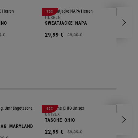
HERREN
-70%
-80%
T-SHIRT
HERREN
INO
SWEATJACKE
NAPA
9,
95
€
29,
99
€
9
€
99,
00
€
UNISEX
-62%
-25%
GYM BA
UNISEX
TASCHE
OHIO
14,
90
€
BAG
MARYLAND
22,
99
€
59,
99
€
00
€