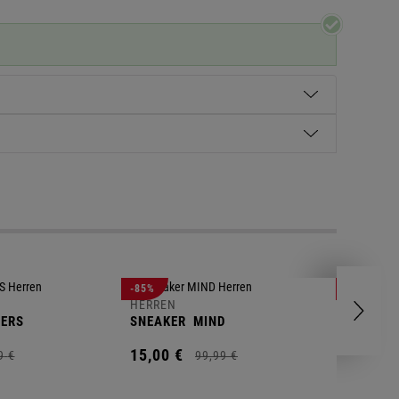
HERREN
-85%
-63%
POLOSH
HERREN
ERS
SNEAKER
MIND
11,
00
€
15,
00
€
9
€
99,
99
€