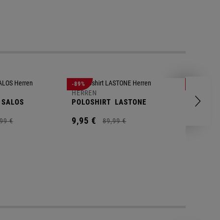
-89%
-83%
HERREN
HERREN
SALOS
POLOSHIRT
LASTONE
SHORT
T
9,
95
€
9,
95
€
99
€
89,
99
€