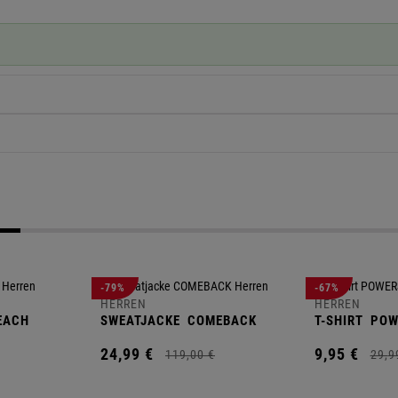
-79%
-67%
HERREN
HERREN
EACH
SWEATJACKE
COMEBACK
T-SHIRT
POW
24,
99
€
9,
95
€
119,
00
€
29,
9