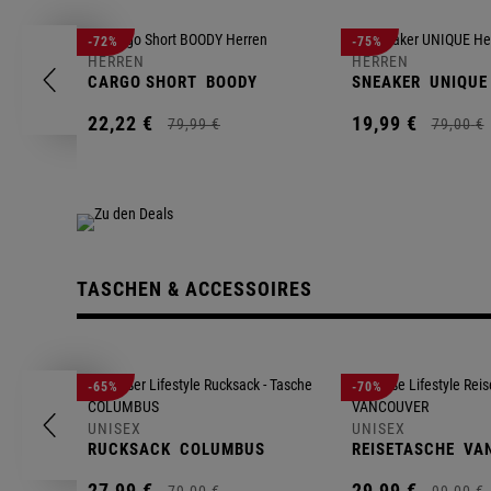
-72%
-75%
HERREN
HERREN
CARGO SHORT
BOODY
SNEAKER
UNIQUE
22,
22
€
19,
99
€
79,
99
€
79,
00
€
TASCHEN & ACCESSOIRES
-65%
-70%
UNISEX
UNISEX
RUCKSACK
COLUMBUS
REISETASCHE
VA
27,
99
€
29,
99
€
79,
00
€
99,
00
€