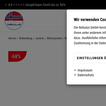
✓ 4,9 ⭐⭐⭐⭐⭐ Google
Super Deals bis zu -80%
Wir verwenden Co
HERREN
DA
Die Nebulus GmbH benöti
Ihnen unter anderem Info
dazu. Ausführliche Infor
Herren
/
Bekleidung
/
Jacken
/
Winterjacken
/
Winterjacke COLORS Herren
Zustimmung in der Date
-68%
EINSTELLUNGEN 
Impressum
MEHR ANZEIGEN
Datenschutz