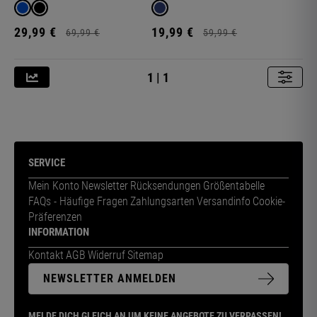
E
29,
99
€
19,
99
€
69,
99
€
59,
99
€
1 | 1
SERVICE
Mein Konto
Newsletter
Rücksendungen
Größentabelle
FAQs - Häufige Fragen
Zahlungsarten
Versandinfo
Cookie-
Präferenzen
INFORMATION
Kontakt
AGB
Widerruf
Sitemap
NEWSLETTER ANMELDEN
MELDE DICH GLEICH AN UM KEINE ANGEBOTE ZU VERPASSEN!