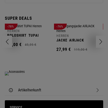
SUPER DEALS
-78%
-76%
-
HERREN
H
POLOSHIRT
TUPAI
C
HERREN
JACKE
AIRJACK
11,
00
€
1
49,
99
€
27,
99
€
119,
00
€
Artikelherkunft
SERVICE