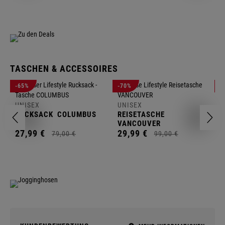
TASCHEN & ACCESSOIRES
U
-65%
-70%
-
R
UNISEX
UNISEX
2
RUCKSACK
COLUMBUS
REISETASCHE
VANCOUVER
27,
99
€
29,
99
€
79,
00
€
99,
00
€