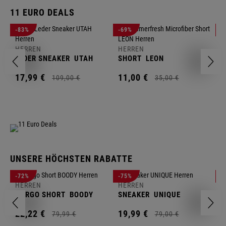
11 EURO DEALS
H
-83%
-69%
-
J
HERREN
HERREN
1
LEDER SNEAKER
UTAH
SHORT
LEON
17,
99
€
11,
00
€
109,
00
€
35,
00
€
UNSERE HÖCHSTEN RABATTE
H
-72%
-75%
-
F
HERREN
HERREN
S
CARGO SHORT
BOODY
SNEAKER
UNIQUE
1
22,
22
€
19,
99
€
79,
99
€
79,
00
€