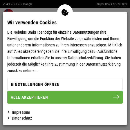
✓ 4,9 ⭐⭐⭐⭐⭐ Google
Super Deals bis zu -80%
Men
Merkzettel aufklappen
Warenkorb aufklappen
0
Wir verwenden Cookies
4,66
(196)
Die Nebulus GmbH benötigt für einzelne Datennutzungen Ihre
Einwilligung, um die Funktion der Website zu gewährleisten und Ihnen
unter anderem Informationen zu Ihren Interessen anzuzeigen. Mit Klick
auf "Alles akzeptieren" geben Sie Ihre Einwilligung dazu. Ausführliche
Informationen erhalten Sie in unserer
Datenschutzerklärung.
Sie haben
jederzeit die Möglichkeit Ihre Zustimmung in der Datenschutzerklärung
FLEECEJACKE EXPLORE HERREN
zurück zu nehmen.
EINSTELLUNGEN ÖFFNEN
S
M
L
XL
XXL
3XL
ALLE AKZEPTIEREN
HERREN
DAMEN
Impressum
Datenschutz