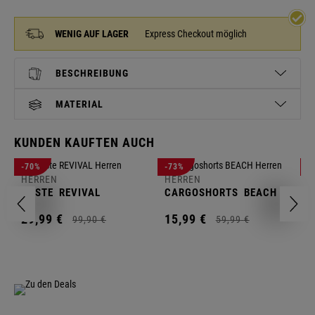
WENIG AUF LAGER
Express Checkout möglich
BESCHREIBUNG
MATERIAL
KUNDEN KAUFTEN AUCH
H
-70%
-73%
-
S
HERREN
HERREN
C
WESTE
REVIVAL
CARGOSHORTS
BEACH
2
29,
99
€
15,
99
€
99,
90
€
59,
99
€