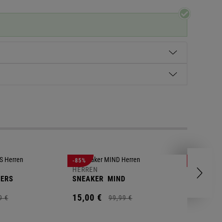
HERREN
-85%
-63%
POLOSH
HERREN
ERS
SNEAKER
MIND
11,
00
€
15,
00
€
9
€
99,
99
€