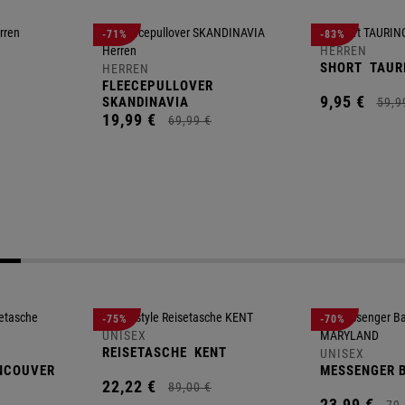
-71%
-83%
HERREN
SHORT
TAUR
HERREN
FLEECEPULLOVER
9,
95
€
SKANDINAVIA
59,
9
19,
99
€
69,
99
€
-75%
-70%
UNISEX
REISETASCHE
KENT
UNISEX
NCOUVER
MESSENGER 
22,
22
€
89,
00
€
23,
99
€
79,