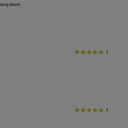
istung stimmt
5
5