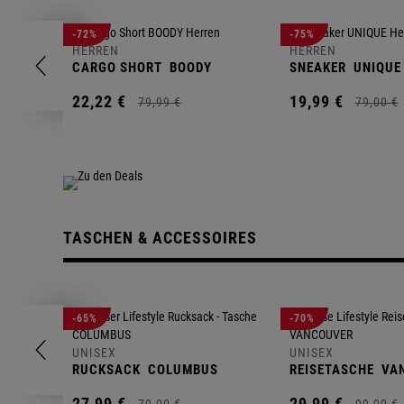
-72%
-75%
HERREN
HERREN
CARGO SHORT
BOODY
SNEAKER
UNIQUE
22,
22
€
19,
99
€
79,
99
€
79,
00
€
TASCHEN & ACCESSOIRES
-65%
-70%
UNISEX
UNISEX
RUCKSACK
COLUMBUS
REISETASCHE
VA
27,
99
€
29,
99
€
79,
00
€
99,
00
€