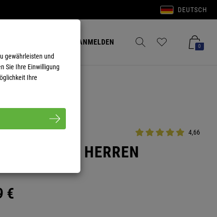
DEUTSCH
Anmelden
Merkzettel aufklappen
Warenkorb aufkla
ANMELDEN
0
zu gewährleisten und
n Sie Ihre Einwilligung
glichkeit Ihre
4,66
KE EXPLORE HERREN
9
€