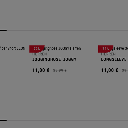
-72%
-72%
HERREN
HERREN
JOGGINGHOSE
JOGGY
LONGSLEEVE
11,
00
€
11,
00
€
39,
99
€
39,