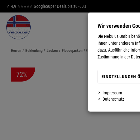
✓ 4,9 ⭐⭐⭐⭐⭐ Google
Super Deals bis zu -80%
Wir verwenden Co
HERREN
DA
Die Nebulus GmbH benöti
Ihnen unter anderem Info
dazu. Ausführliche Infor
Herren
/
Bekleidung
/
Jacken
/
Fleecejacken
/
Fleecejacke EXPLORE Herren
Zustimmung in der Date
-72%
EINSTELLUNGEN 
Impressum
MEHR ANZEIGEN
Datenschutz