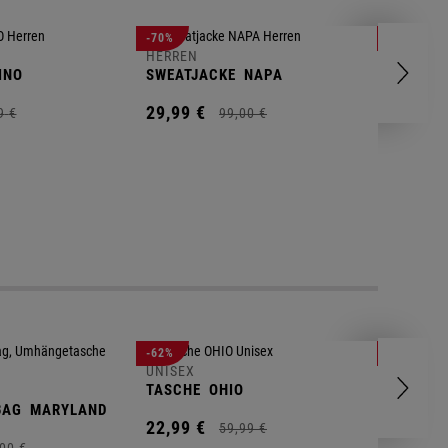
HERREN
-70%
-80%
T-SHIRT
HERREN
INO
SWEATJACKE
NAPA
9,
95
€
29,
99
€
9
€
99,
00
€
UNISEX
-62%
-25%
GYM BA
UNISEX
TASCHE
OHIO
14,
90
€
BAG
MARYLAND
22,
99
€
59,
99
€
00
€