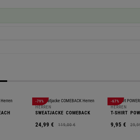
-79%
-67%
HERREN
HERREN
EACH
SWEATJACKE
COMEBACK
T-SHIRT
POW
24,
99
€
9,
95
€
119,
00
€
29,
9