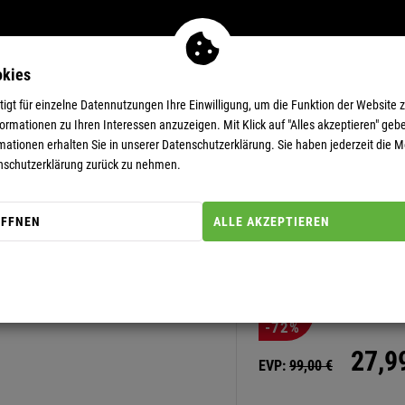
okies
MEN
11-EUR-DEALS
SUPERDEALS
gt für einzelne Datennutzungen Ihre Einwilligung, um die Funktion der Website 
rmationen zu Ihren Interessen anzuzeigen. Mit Klick auf "Alles akzeptieren" gebe
mationen erhalten Sie in unserer
Datenschutzerklärung.
Sie haben jederzeit die Mö
nschutzerklärung zurück zu nehmen.
ÖFFNEN
ALLE AKZEPTIEREN
Artikel-Nummer: 20000051
FLEECEJAC
-72%
27,
9
EVP:
99,
00
€