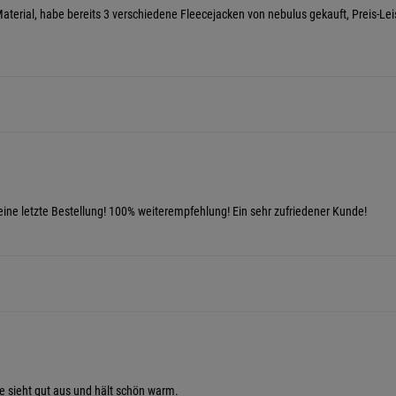
s Material, habe bereits 3 verschiedene Fleecejacken von nebulus gekauft, Preis-Le
 meine letzte Bestellung! 100% weiterempfehlung! Ein sehr zufriedener Kunde!
ie sieht gut aus und hält schön warm.