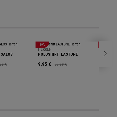
-89%
-83%
HERREN
HERREN
SALOS
POLOSHIRT
LASTONE
SHORT
T
9,
95
€
9,
95
€
99
€
89,
99
€