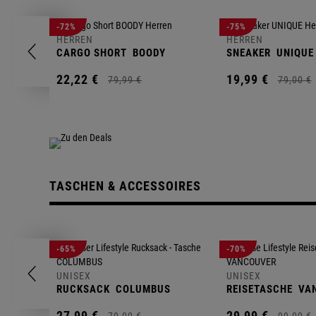
-72%
-75%
HERREN
HERREN
CARGO SHORT
BOODY
SNEAKER
UNIQUE
22,
22
€
19,
99
€
79,
99
€
79,
00
€
TASCHEN & ACCESSOIRES
-65%
-70%
UNISEX
UNISEX
RUCKSACK
COLUMBUS
REISETASCHE
VA
27,
99
€
29,
99
€
79,
00
€
99,
00
€