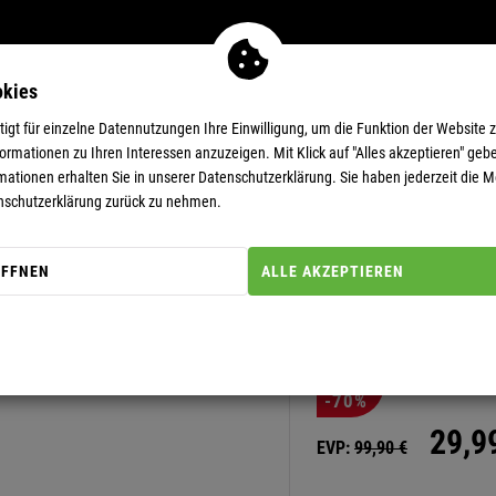
okies
MEN
11-EUR-DEALS
SUPERDEALS
gt für einzelne Datennutzungen Ihre Einwilligung, um die Funktion der Website 
rmationen zu Ihren Interessen anzuzeigen. Mit Klick auf "Alles akzeptieren" gebe
mationen erhalten Sie in unserer
Datenschutzerklärung.
Sie haben jederzeit die Mö
nschutzerklärung zurück zu nehmen.
ÖFFNEN
ALLE AKZEPTIEREN
Artikel-Nummer: 20000098
FLEECEJAC
-70%
29,
9
EVP:
99,
90
€