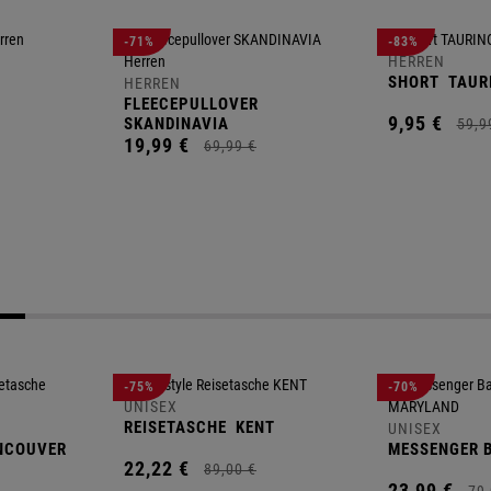
-71%
-83%
HERREN
SHORT
TAUR
HERREN
FLEECEPULLOVER
9,
95
€
SKANDINAVIA
59,
9
19,
99
€
69,
99
€
-75%
-70%
UNISEX
REISETASCHE
KENT
UNISEX
NCOUVER
MESSENGER 
22,
22
€
89,
00
€
23,
99
€
79,