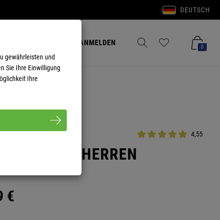
DEUTSCH
Anmelden
Merkzettel aufklappen
Warenkorb aufkla
ANMELDEN
0
zu gewährleisten und
n Sie Ihre Einwilligung
glichkeit Ihre
4,55
KE HENSON HERREN
9
€