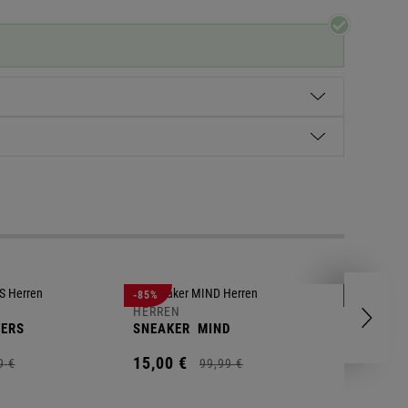
HERREN
-85%
-63%
POLOSH
HERREN
ERS
SNEAKER
MIND
11,
00
€
15,
00
€
9
€
99,
99
€