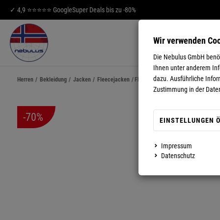
✓ 4,9 ⭐⭐⭐⭐⭐ Google
Super Deals bis zu -80%
Wir verwenden Co
HERREN
DA
Die Nebulus GmbH benöti
Ihnen unter anderem Info
dazu. Ausführliche Infor
Herren
/
Bekleidung
/
Jacken
/
Fleecejacken
/
Fleecejacke HENSON Herren
Zustimmung in der Date
-70%
EINSTELLUNGEN 
Impressum
MEHR ANZEIGEN
Datenschutz