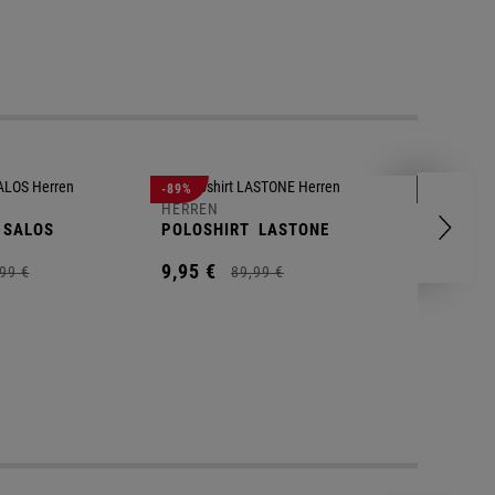
-89%
-83%
HERREN
HERREN
SALOS
POLOSHIRT
LASTONE
SHORT
T
9,
95
€
9,
95
€
99
€
89,
99
€