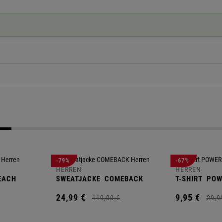
-79%
-67%
HERREN
HERREN
EACH
SWEATJACKE
COMEBACK
T-SHIRT
POW
24,
99
€
9,
95
€
119,
00
€
29,
9