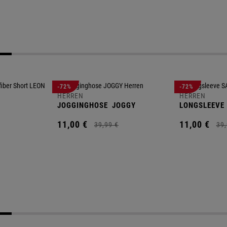
-72%
-72%
HERREN
HERREN
JOGGINGHOSE
JOGGY
LONGSLEEVE
11,
00
€
11,
00
€
39,
99
€
39,