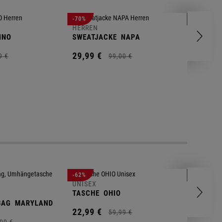
HERREN
-70%
-80%
T-SHIRT
HERREN
INO
SWEATJACKE
NAPA
9,
95
€
29,
99
€
9
€
99,
00
€
UNISEX
-62%
-25%
GYM BA
UNISEX
TASCHE
OHIO
14,
90
€
BAG
MARYLAND
22,
99
€
59,
99
€
00
€