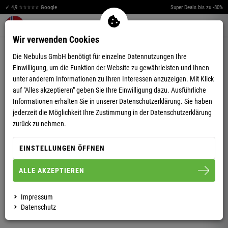
✓ 4,9 ⭐⭐⭐⭐⭐ Google
Super Deals bis zu -80%
Merkzettel aufklappen
Warenkorb aufklappen
Me
0
Wir verwenden Cookies
4,89
(38)
Die Nebulus GmbH benötigt für einzelne Datennutzungen Ihre
Einwilligung, um die Funktion der Website zu gewährleisten und Ihnen
unter anderem Informationen zu Ihren Interessen anzuzeigen. Mit Klick
auf "Alles akzeptieren" geben Sie Ihre Einwilligung dazu. Ausführliche
Informationen erhalten Sie in unserer
Datenschutzerklärung.
Sie haben
jederzeit die Möglichkeit Ihre Zustimmung in der Datenschutzerklärung
FLEECEJACKE LANAI HERREN
zurück zu nehmen.
EINSTELLUNGEN ÖFFNEN
S
M
L
XL
XXL
3XL
ALLE AKZEPTIEREN
HERREN
Impressum
Datenschutz