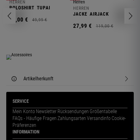
HERREN
H
POLOSHIRT
TUPAI
C
HERREN
JACKE
AIRJACK
11,
00
€
1
49,
99
€
27,
99
€
119,
00
€
Artikelherkunft
SERVICE
Mein Konto
Newsletter
Rücksendungen
Größentabelle
FAQs - Häufige Fragen
Zahlungsarten
Versandinfo
Cookie-
Präferenzen
INFORMATION