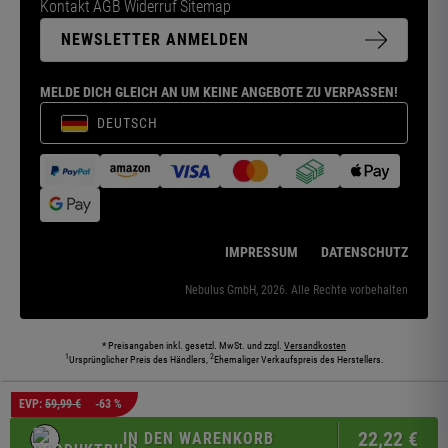
Kontakt
AGB
Widerruf
Sitemap
NEWSLETTER ANMELDEN
MELDE DICH GLEICH AN UM KEINE ANGEBOTE ZU VERPASSEN!
DEUTSCH
IMPRESSUM
DATENSCHUTZ
Nebulus GmbH, 2026. Alle Rechte vorbehalten
* Preisangaben inkl. gesetzl. MwSt. und zzgl.
Versandkosten
1
2
Ursprünglicher Preis des Händlers,
Ehemaliger Verkaufspreis des Herstellers.
Die abgebildeten Models und Umgebungen können teilweise KI-generiert sein. Die
EVP:
59,99 €
-63 %
dargestellten Produkte entsprechen den angebotenen Artikeln.
22,
22
€
IN DEN WARENKORB