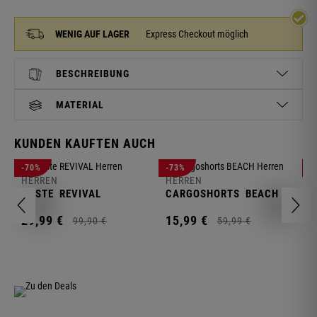
WENIG AUF LAGER
Express Checkout möglich
BESCHREIBUNG
MATERIAL
KUNDEN KAUFTEN AUCH
H
-70%
-73%
-
S
HERREN
HERREN
C
WESTE
REVIVAL
CARGOSHORTS
BEACH
2
29,
99
€
15,
99
€
99,
90
€
59,
99
€