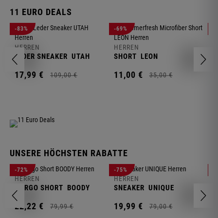
11 EURO DEALS
H
-83%
-69%
-
J
HERREN
HERREN
1
LEDER SNEAKER
UTAH
SHORT
LEON
17,
99
€
11,
00
€
109,
00
€
35,
00
€
UNSERE HÖCHSTEN RABATTE
H
-72%
-75%
-
F
HERREN
HERREN
S
CARGO SHORT
BOODY
SNEAKER
UNIQUE
1
22,
22
€
19,
99
€
79,
99
€
79,
00
€