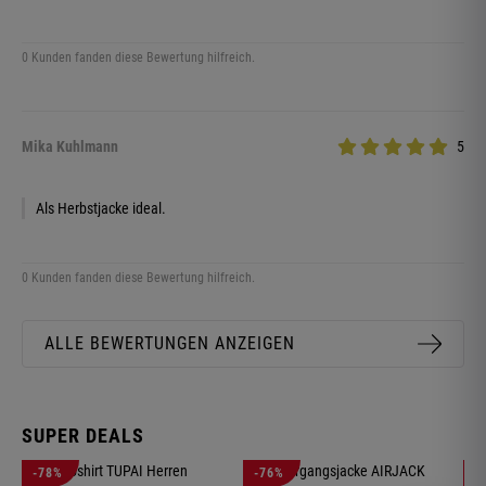
0 Kunden fanden diese Bewertung hilfreich.
Mika Kuhlmann
5
Als Herbstjacke ideal.
0 Kunden fanden diese Bewertung hilfreich.
ALLE BEWERTUNGEN ANZEIGEN
SUPER DEALS
-78%
-76%
-