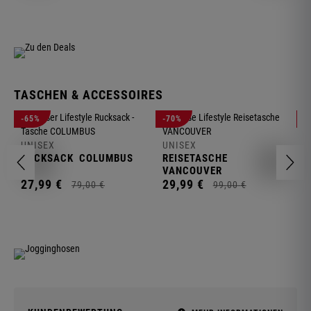
TASCHEN & ACCESSOIRES
U
-65%
-70%
-
R
UNISEX
UNISEX
2
RUCKSACK
COLUMBUS
REISETASCHE
VANCOUVER
27,
99
€
29,
99
€
79,
00
€
99,
00
€