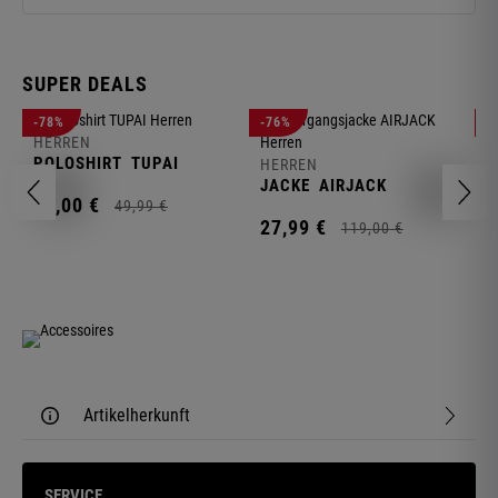
SUPER DEALS
-78%
-76%
-
HERREN
H
POLOSHIRT
TUPAI
C
HERREN
JACKE
AIRJACK
11,
00
€
1
49,
99
€
27,
99
€
119,
00
€
Artikelherkunft
SERVICE