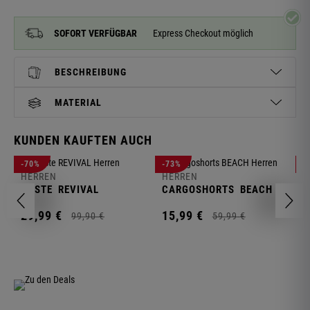
SOFORT VERFÜGBAR
Express Checkout möglich
BESCHREIBUNG
MATERIAL
KUNDEN KAUFTEN AUCH
H
-70%
-73%
-
S
HERREN
HERREN
C
WESTE
REVIVAL
CARGOSHORTS
BEACH
2
29,
99
€
15,
99
€
99,
90
€
59,
99
€