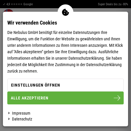
✓ 4,9 ⭐⭐⭐⭐⭐ Google
Super Deals bis zu -80%
Merkzettel aufklappen
Warenkorb aufklappen
Me
0
Wir verwenden Cookies
4,75
(101)
Die Nebulus GmbH benötigt für einzelne Datennutzungen Ihre
Einwilligung, um die Funktion der Website zu gewährleisten und Ihnen
unter anderem Informationen zu Ihren Interessen anzuzeigen. Mit Klick
auf "Alles akzeptieren" geben Sie Ihre Einwilligung dazu. Ausführliche
Informationen erhalten Sie in unserer
Datenschutzerklärung.
Sie haben
jederzeit die Möglichkeit Ihre Zustimmung in der Datenschutzerklärung
FLEECEJACKE VLADO HERREN
zurück zu nehmen.
EINSTELLUNGEN ÖFFNEN
S
M
L
XL
XXL
3XL
ALLE AKZEPTIEREN
HERREN
Impressum
Datenschutz