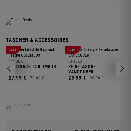
TASCHEN & ACCESSOIRES
U
-65%
-70%
-
R
UNISEX
UNISEX
2
RUCKSACK
COLUMBUS
REISETASCHE
VANCOUVER
27,
99
€
29,
99
€
79,
00
€
99,
00
€