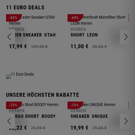
11 EURO DEALS
H
-83%
-69%
-
J
HERREN
HERREN
1
LEDER SNEAKER
UTAH
SHORT
LEON
17,
99
€
11,
00
€
109,
00
€
35,
00
€
UNSERE HÖCHSTEN RABATTE
H
-72%
-75%
-
F
HERREN
HERREN
S
CARGO SHORT
BOODY
SNEAKER
UNIQUE
1
22,
22
€
19,
99
€
79,
99
€
79,
00
€