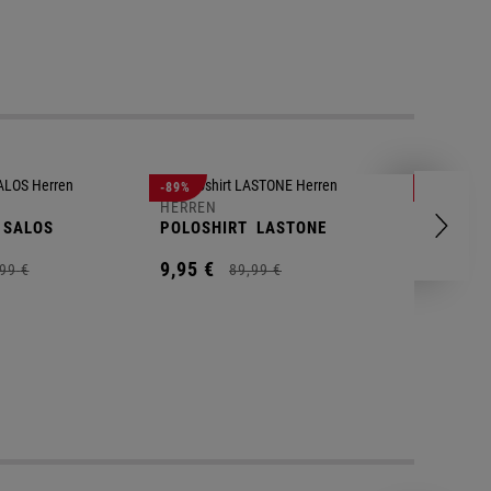
-89%
-83%
HERREN
HERREN
SALOS
POLOSHIRT
LASTONE
SHORT
T
9,
95
€
9,
95
€
99
€
89,
99
€