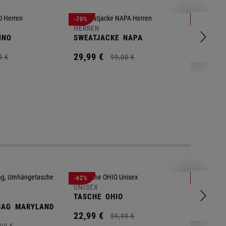
HERREN
-70%
-80%
T-SHIRT
HERREN
INO
SWEATJACKE
NAPA
9,
95
€
29,
99
€
9
€
99,
00
€
UNISEX
-62%
-25%
GYM BA
UNISEX
TASCHE
OHIO
14,
90
€
BAG
MARYLAND
22,
99
€
59,
99
€
00
€