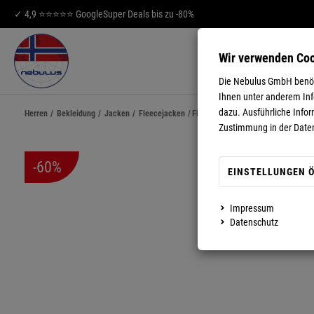
✓ 4,9 ⭐⭐⭐⭐⭐ Google
Super Deals bis zu -80%
Wir verwenden Co
HERREN
DA
Die Nebulus GmbH benöti
Ihnen unter anderem Info
dazu. Ausführliche Infor
Herren
/
Bekleidung
/
Jacken
/
Fleecejacken
/
Fleecejacke VLADO Herren
Zustimmung in der Date
-60%
EINSTELLUNGEN 
Impressum
MEHR ANZEIGEN
Datenschutz