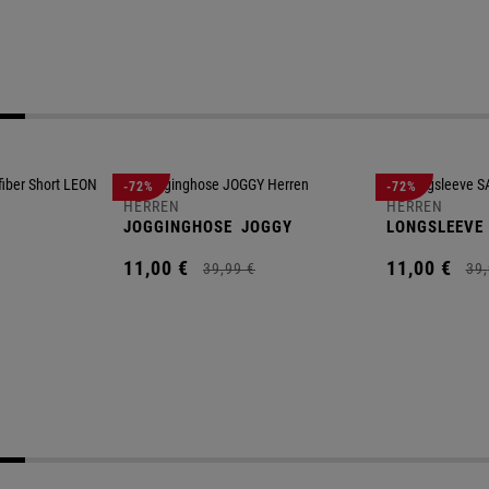
-72%
-72%
HERREN
HERREN
JOGGINGHOSE
JOGGY
LONGSLEEVE
11,
00
€
11,
00
€
39,
99
€
39,