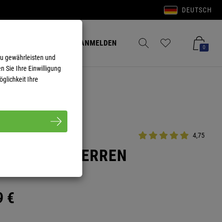
DEUTSCH
Anmelden
Merkzettel aufklappen
Warenkorb aufkla
ANMELDEN
0
zu gewährleisten und
n Sie Ihre Einwilligung
glichkeit Ihre
4,75
KE VLADO HERREN
9
€