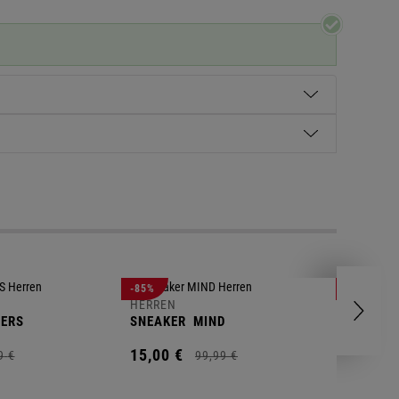
HERREN
-85%
-63%
POLOSH
HERREN
ERS
SNEAKER
MIND
11,
00
€
15,
00
€
9
€
99,
99
€