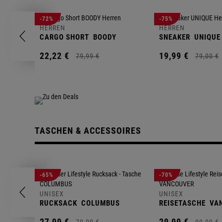
-72%
-75%
HERREN
HERREN
CARGO SHORT
BOODY
SNEAKER
UNIQUE
22,
22
€
19,
99
€
79,
99
€
79,
00
€
TASCHEN & ACCESSOIRES
-65%
-70%
UNISEX
UNISEX
RUCKSACK
COLUMBUS
REISETASCHE
VA
27,
99
€
29,
99
€
79,
00
€
99,
00
€