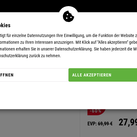
okies
MEN
11-EUR-DEALS
SUPERDEALS
gt für einzelne Datennutzungen Ihre Einwilligung, um die Funktion der Website 
rmationen zu Ihren Interessen anzuzeigen. Mit Klick auf "Alles akzeptieren" gebe
mationen erhalten Sie in unserer
Datenschutzerklärung.
Sie haben jederzeit die Mö
nschutzerklärung zurück zu nehmen.
ÖFFNEN
ALLE AKZEPTIEREN
Artikel-Nummer: 11111470
FLEECEJAC
-60%
27,
9
EVP:
69,
99
€