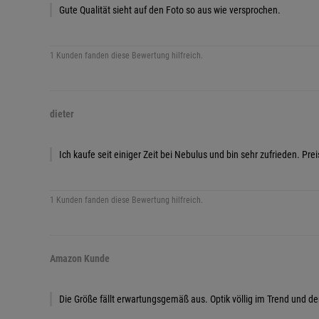
Gute Qualität sieht auf den Foto so aus wie versprochen.
1 Kunden fanden diese Bewertung hilfreich.
dieter
Ich kaufe seit einiger Zeit bei Nebulus und bin sehr zufrieden. P
1 Kunden fanden diese Bewertung hilfreich.
Amazon Kunde
Die Größe fällt erwartungsgemäß aus. Optik völlig im Trend und de