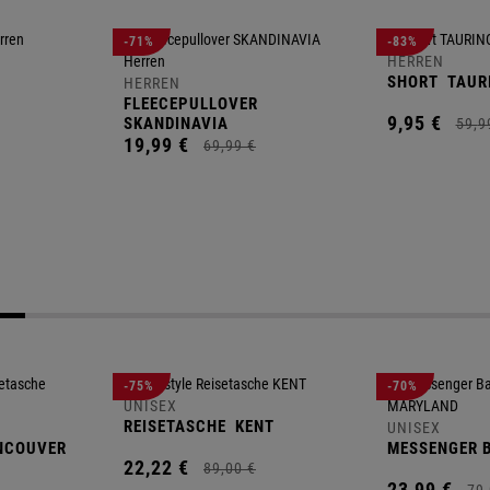
-71%
-83%
HERREN
SHORT
TAUR
HERREN
FLEECEPULLOVER
9,
95
€
SKANDINAVIA
59,
9
19,
99
€
69,
99
€
-75%
-70%
UNISEX
REISETASCHE
KENT
UNISEX
NCOUVER
MESSENGER 
22,
22
€
89,
00
€
23,
99
€
79,