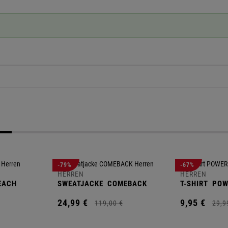
-79%
-67%
HERREN
HERREN
EACH
SWEATJACKE
COMEBACK
T-SHIRT
POW
24,
99
€
9,
95
€
119,
00
€
29,
9