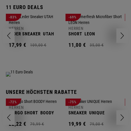
11 EURO DEALS
H
-83%
-69%
-
J
HERREN
HERREN
1
LEDER SNEAKER
UTAH
SHORT
LEON
17,
99
€
11,
00
€
109,
00
€
35,
00
€
UNSERE HÖCHSTEN RABATTE
H
-72%
-75%
-
F
HERREN
HERREN
S
CARGO SHORT
BOODY
SNEAKER
UNIQUE
1
22,
22
€
19,
99
€
79,
99
€
79,
00
€