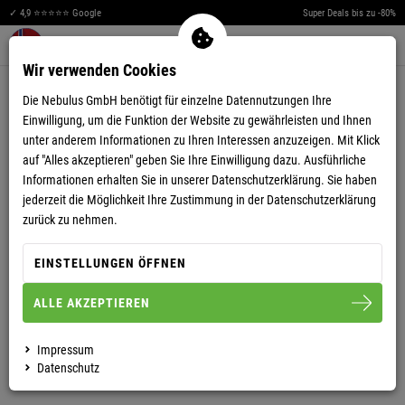
✓ 4,9 ⭐⭐⭐⭐⭐ Google
Super Deals bis zu -80%
Men
Merkzettel aufklappen
Warenkorb aufklappen
0
Wir verwenden Cookies
3,86
(7)
Die Nebulus GmbH benötigt für einzelne Datennutzungen Ihre
Einwilligung, um die Funktion der Website zu gewährleisten und Ihnen
unter anderem Informationen zu Ihren Interessen anzuzeigen. Mit Klick
auf "Alles akzeptieren" geben Sie Ihre Einwilligung dazu. Ausführliche
Informationen erhalten Sie in unserer
Datenschutzerklärung.
Sie haben
jederzeit die Möglichkeit Ihre Zustimmung in der Datenschutzerklärung
SOFTSHELLJACKE GARDA HERREN
zurück zu nehmen.
EINSTELLUNGEN ÖFFNEN
L
XL
ALLE AKZEPTIEREN
HERREN
Impressum
Datenschutz