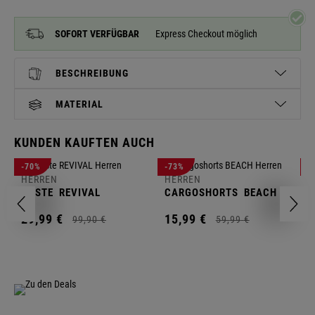
SOFORT VERFÜGBAR
Express Checkout möglich
BESCHREIBUNG
MATERIAL
KUNDEN KAUFTEN AUCH
H
-70%
-73%
-
S
HERREN
HERREN
C
WESTE
REVIVAL
CARGOSHORTS
BEACH
2
29,
99
€
15,
99
€
99,
90
€
59,
99
€