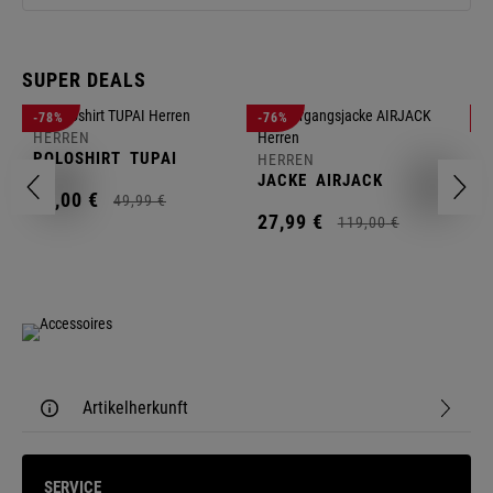
SUPER DEALS
-78%
-76%
-
HERREN
H
POLOSHIRT
TUPAI
C
HERREN
JACKE
AIRJACK
11,
00
€
1
49,
99
€
27,
99
€
119,
00
€
Artikelherkunft
SERVICE