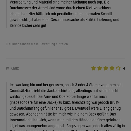
Verarbeitung und Material sind meiner Meinung nach top. Die
Durchmesser der Ärmel sind vorne durch einen Klettverschluss
einstellbar. Hier hätte ich mir persönlich einen normalen Schnitt
gewünscht.(ist aber eher Geschmacksache als Kritik). Lieferung und
Service bisher sehr gut
0 Kunden fanden diese Bewertung hilfreich.
W. Kauz
4
Ich war lang hin und her gerissen, ob ich 3 oder 4 Sterne vergeben soll.
Grundsätzlich sieht die Jacke schick aus, allerdings hat sie mir nicht
wirklich gepasst. Die Arm- und Oberkörperlänge war für mich
(insbesondere für eine Jacke) zu kurz. Gleichzeitig war jedoch Brust-
und Bauchumfang gefühl eher zu gross. Eventuell wäre L lang genug
gewesen, Aber dann hätte ich mich wie in einem Sack gefühlt.Das
Innenmaterial hat sich, wenn man mit den Händen darüber gefahren
ist, etwas unangenehm angefasst. Angezogen war jedoch alles völlig in