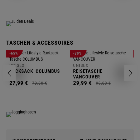
TASCHEN & ACCESSOIRES
U
-65%
-70%
-
R
UNISEX
UNISEX
2
RUCKSACK
COLUMBUS
REISETASCHE
VANCOUVER
27,
99
€
29,
99
€
79,
00
€
99,
00
€