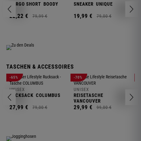
S
CARGO SHORT
BOODY
SNEAKER
UNIQUE
1
22,
22
€
19,
99
€
79,
99
€
79,
00
€
TASCHEN & ACCESSOIRES
U
-65%
-70%
-
R
UNISEX
UNISEX
2
RUCKSACK
COLUMBUS
REISETASCHE
VANCOUVER
27,
99
€
29,
99
€
79,
00
€
99,
00
€