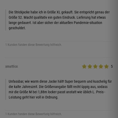
Die Strickjacke habe ich in Größe XL gekauft. Sie entspricht genau der
Größe 52. Macht qualitativ ein guten Eindruck. Lieferung hat etwas
lange gedauert. Ist aber sicher der aktuellen Pandemie-situation
geschuldet.
1 Kunden fanden diese Bewertung hilfreich.
xmatticx
5
Unfassbar, wie warm diese Jacke hält! Super bequem und kuschelig für
die kalte Jahreszeit. Die Größenangabe fällt recht üppig aus, sodass
mir die Größe M bei 1,88m locker passt anstatt wie üblich L. Preis -
Leistung geht hier voll in Ordnung.
1 Kunden fanden diese Bewertung hilfreich.