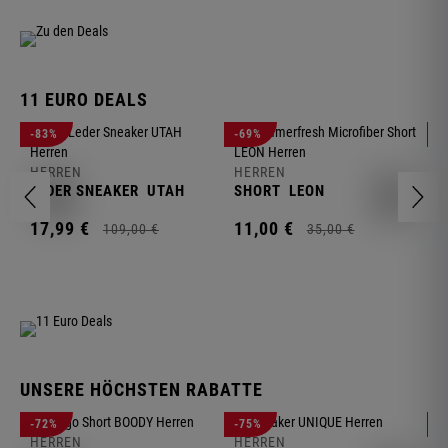
11 EURO DEALS
H
-83%
-69%
-
J
HERREN
HERREN
1
LEDER SNEAKER
UTAH
SHORT
LEON
17,
99
€
11,
00
€
109,
00
€
35,
00
€
UNSERE HÖCHSTEN RABATTE
H
-72%
-75%
-
F
HERREN
HERREN