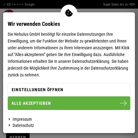
✓ 4,9 ⭐⭐⭐⭐⭐ Google
Super Deals bis zu -80%
Merkzettel aufklappen
Warenkorb aufklappen
Me
0
Wir verwenden Cookies
4,85
(162)
Die Nebulus GmbH benötigt für einzelne Datennutzungen Ihre
Einwilligung, um die Funktion der Website zu gewährleisten und Ihnen
unter anderem Informationen zu Ihren Interessen anzuzeigen. Mit Klick
auf "Alles akzeptieren" geben Sie Ihre Einwilligung dazu. Ausführliche
Informationen erhalten Sie in unserer
Datenschutzerklärung.
Sie haben
jederzeit die Möglichkeit Ihre Zustimmung in der Datenschutzerklärung
VIDEO ANSEHEN
zurück zu nehmen.
NORWEGER STRICKJACKE MIT TEDDYFELL
EINSTELLUNGEN ÖFFNEN
CANADIAN HERREN
ALLE AKZEPTIEREN
Impressum
S
M
L
XL
XXL
3XL
Datenschutz
HERREN