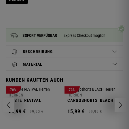
SOFORT VERFÜGBAR
Express Checkout möglich
BESCHREIBUNG
MATERIAL
KUNDEN KAUFTEN AUCH
H
-70%
-73%
-
S
HERREN
HERREN
C
WESTE
REVIVAL
CARGOSHORTS
BEACH
2
29,
99
€
15,
99
€
99,
90
€
59,
99
€