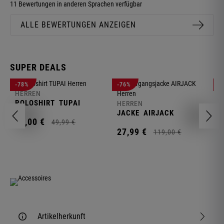
11 Bewertungen in anderen Sprachen verfügbar
ALLE BEWERTUNGEN ANZEIGEN
SUPER DEALS
-78%
-76%
-
HERREN
H
POLOSHIRT
TUPAI
C
HERREN
JACKE
AIRJACK
11,
00
€
1
49,
99
€
27,
99
€
119,
00
€
Artikelherkunft