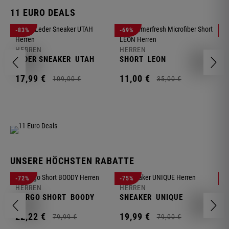
11 EURO DEALS
H
-83%
-69%
-
J
HERREN
HERREN
1
LEDER SNEAKER
UTAH
SHORT
LEON
17,
99
€
11,
00
€
109,
00
€
35,
00
€
UNSERE HÖCHSTEN RABATTE
H
-72%
-75%
-
F
HERREN
HERREN
S
CARGO SHORT
BOODY
SNEAKER
UNIQUE
1
22,
22
€
19,
99
€
79,
99
€
79,
00
€