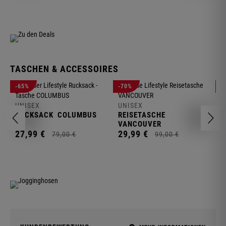
TASCHEN & ACCESSOIRES
U
-65%
-70%
-
R
UNISEX
UNISEX
2
RUCKSACK
COLUMBUS
REISETASCHE
VANCOUVER
27,
99
€
29,
99
€
79,
00
€
99,
00
€