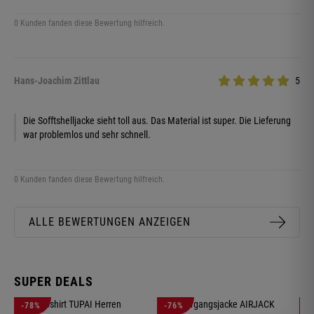
0 Kunden fanden diese Bewertung hilfreich.
Hans-Joachim Zittlau
5
Die Sofftshelljacke sieht toll aus. Das Material ist super. Die Lieferung
war problemlos und sehr schnell.
0 Kunden fanden diese Bewertung hilfreich.
ALLE BEWERTUNGEN ANZEIGEN
SUPER DEALS
-78%
-76%
-