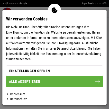
✓ 4,9 ⭐⭐⭐⭐⭐ Google
Super Deals bis zu -80%
Merkzettel aufklappen
Warenkorb aufklappen
Me
0
Wir verwenden Cookies
4,81
(36)
Die Nebulus GmbH benötigt für einzelne Datennutzungen Ihre
Einwilligung, um die Funktion der Website zu gewährleisten und Ihnen
unter anderem Informationen zu Ihren Interessen anzuzeigen. Mit Klick
auf "Alles akzeptieren" geben Sie Ihre Einwilligung dazu. Ausführliche
Informationen erhalten Sie in unserer
Datenschutzerklärung.
Sie haben
jederzeit die Möglichkeit Ihre Zustimmung in der Datenschutzerklärung
SOFTSHELLJACKE EVENT HERREN
zurück zu nehmen.
EINSTELLUNGEN ÖFFNEN
S
M
L
XL
XXL
ALLE AKZEPTIEREN
HERREN
Impressum
Datenschutz