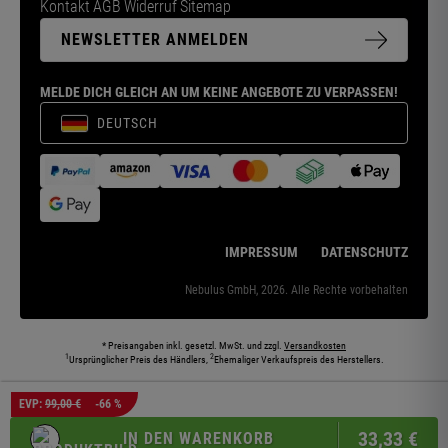
Kontakt
AGB
Widerruf
Sitemap
NEWSLETTER ANMELDEN
MELDE DICH GLEICH AN UM KEINE ANGEBOTE ZU VERPASSEN!
DEUTSCH
IMPRESSUM
DATENSCHUTZ
Nebulus GmbH, 2026. Alle Rechte vorbehalten
* Preisangaben inkl. gesetzl. MwSt. und zzgl.
Versandkosten
1
2
Ursprünglicher Preis des Händlers,
Ehemaliger Verkaufspreis des Herstellers.
Die abgebildeten Models und Umgebungen können teilweise KI-generiert sein. Die
EVP:
99,00 €
-66 %
dargestellten Produkte entsprechen den angebotenen Artikeln.
33,
33
€
IN DEN WARENKORB