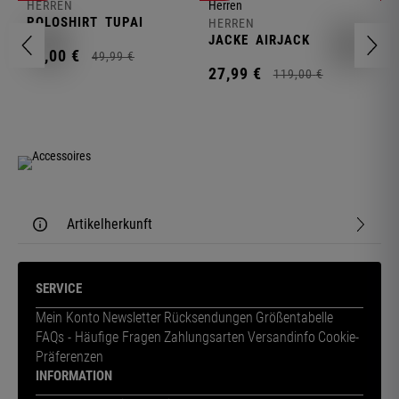
HERREN
H
POLOSHIRT
TUPAI
C
HERREN
JACKE
AIRJACK
11,
00
€
1
49,
99
€
27,
99
€
119,
00
€
Artikelherkunft
SERVICE
Mein Konto
Newsletter
Rücksendungen
Größentabelle
FAQs - Häufige Fragen
Zahlungsarten
Versandinfo
Cookie-
Präferenzen
INFORMATION