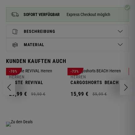
SOFORT VERFÜGBAR
Express Checkout möglich
BESCHREIBUNG
MATERIAL
KUNDEN KAUFTEN AUCH
H
-70%
-73%
-
S
HERREN
HERREN
C
WESTE
REVIVAL
CARGOSHORTS
BEACH
2
29,
99
€
15,
99
€
99,
90
€
59,
99
€