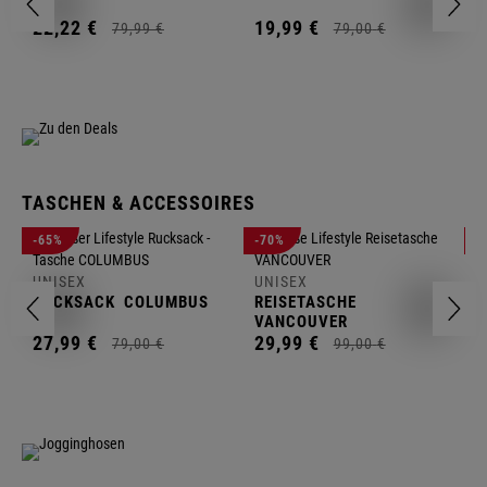
1
22,
22
€
19,
99
€
79,
99
€
79,
00
€
TASCHEN & ACCESSOIRES
U
-65%
-70%
-
R
UNISEX
UNISEX
2
RUCKSACK
COLUMBUS
REISETASCHE
VANCOUVER
27,
99
€
29,
99
€
79,
00
€
99,
00
€