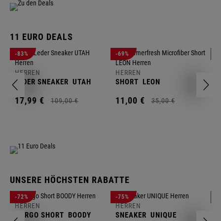
11 EURO DEALS
H
-83%
-69%
-
J
HERREN
HERREN
1
LEDER SNEAKER
UTAH
SHORT
LEON
17,
99
€
11,
00
€
109,
00
€
35,
00
€
UNSERE HÖCHSTEN RABATTE
H
-72%
-75%
-
F
HERREN
HERREN
S
CARGO SHORT
BOODY
SNEAKER
UNIQUE