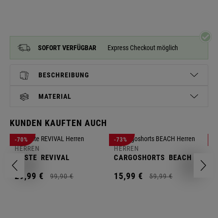
SOFORT VERFÜGBAR
Express Checkout möglich
BESCHREIBUNG
MATERIAL
KUNDEN KAUFTEN AUCH
H
-70%
-73%
-
S
HERREN
HERREN
C
WESTE
REVIVAL
CARGOSHORTS
BEACH
2
29,
99
€
15,
99
€
99,
90
€
59,
99
€