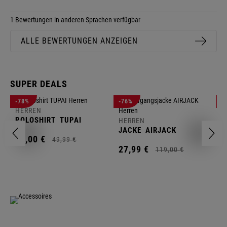
1 Bewertungen in anderen Sprachen verfügbar
ALLE BEWERTUNGEN ANZEIGEN
SUPER DEALS
-78%
-76%
-
HERREN
H
POLOSHIRT
TUPAI
C
HERREN
JACKE
AIRJACK
11,
00
€
1
49,
99
€
27,
99
€
119,
00
€