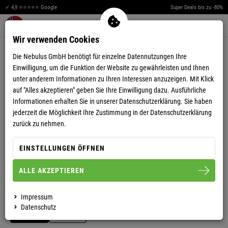
✓ 4,9 ⭐⭐⭐⭐⭐ Google
Super Deals bis zu -80%
Men
Merkzettel aufklappen
Warenkorb aufklappen
0
Wir verwenden Cookies
4,76
(189)
Die Nebulus GmbH benötigt für einzelne Datennutzungen Ihre
Einwilligung, um die Funktion der Website zu gewährleisten und Ihnen
unter anderem Informationen zu Ihren Interessen anzuzeigen. Mit Klick
auf "Alles akzeptieren" geben Sie Ihre Einwilligung dazu. Ausführliche
Informationen erhalten Sie in unserer
Datenschutzerklärung.
Sie haben
jederzeit die Möglichkeit Ihre Zustimmung in der Datenschutzerklärung
VIDEO ANSEHEN
zurück zu nehmen.
WINTERJACKE TANNO HERREN
EINSTELLUNGEN ÖFFNEN
ALLE AKZEPTIEREN
S
M
L
XL
XXL
3XL
Impressum
Datenschutz
HERREN
DAMEN