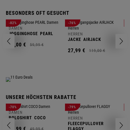
BESONDERS OFT GESUCHT
H
-82%
-76%
-
W
DAMEN
JOGGINGHOSE
PEARL
HERREN
1
JACKE
AIRJACK
11,
00
€
59,
99
€
27,
99
€
119,
00
€
UNSERE HÖCHSTEN RABATTE
D
-70%
-79%
-
S
DAMEN
POLOSHIRT
COCO
HERREN
9
FLEECEPULLOVER
14,
99
€
FLAGGY
49,
99
€