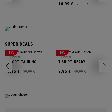
16,
99
€
79,
99
€
SUPER DEALS
H
-83%
-80%
-
F
HERREN
HERREN
S
SHORT
TAURINO
T-SHIRT
READY
1
9,
95
€
9,
95
€
59,
99
€
49,
99
€