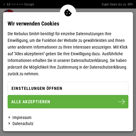
✓ 4,9 ⭐⭐⭐⭐⭐ Google
Super Deals bis zu -80%
Men
Merkzettel aufklappen
Warenkorb aufklappen
0
Wir verwenden Cookies
5,00
(1)
Die Nebulus GmbH benötigt für einzelne Datennutzungen Ihre
Einwilligung, um die Funktion der Website zu gewährleisten und Ihnen
unter anderem Informationen zu Ihren Interessen anzuzeigen. Mit Klick
auf "Alles akzeptieren" geben Sie Ihre Einwilligung dazu. Ausführliche
Informationen erhalten Sie in unserer
Datenschutzerklärung.
Sie haben
jederzeit die Möglichkeit Ihre Zustimmung in der Datenschutzerklärung
KAPPE JACKSON UNISEX
zurück zu nehmen.
EINSTELLUNGEN ÖFFNEN
ONESIZE
ALLE AKZEPTIEREN
UNISEX
Impressum
Datenschutz