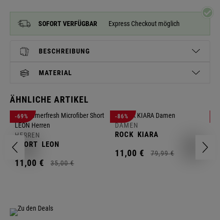
SOFORT VERFÜGBAR
Express Checkout möglich
BESCHREIBUNG
MATERIAL
ÄHNLICHE ARTIKEL
H
-69%
-86%
-
H
DAMEN
S
ROCK
KIARA
HERREN
1
SHORT
LEON
11,
00
€
79,
99
€
11,
00
€
35,
00
€