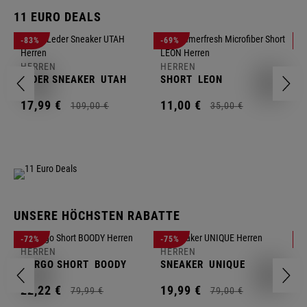
11 EURO DEALS
H
-83%
-69%
-
J
HERREN
HERREN
1
LEDER SNEAKER
UTAH
SHORT
LEON
17,
99
€
11,
00
€
109,
00
€
35,
00
€
UNSERE HÖCHSTEN RABATTE
H
-72%
-75%
-
F
HERREN
HERREN
S
CARGO SHORT
BOODY
SNEAKER
UNIQUE
1
22,
22
€
19,
99
€
79,
99
€
79,
00
€