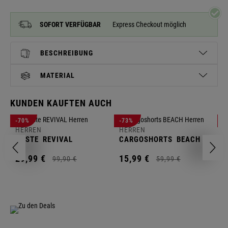
SOFORT VERFÜGBAR
Express Checkout möglich
BESCHREIBUNG
MATERIAL
KUNDEN KAUFTEN AUCH
H
-70%
-73%
-
S
HERREN
HERREN
C
WESTE
REVIVAL
CARGOSHORTS
BEACH
2
29,
99
€
15,
99
€
99,
90
€
59,
99
€