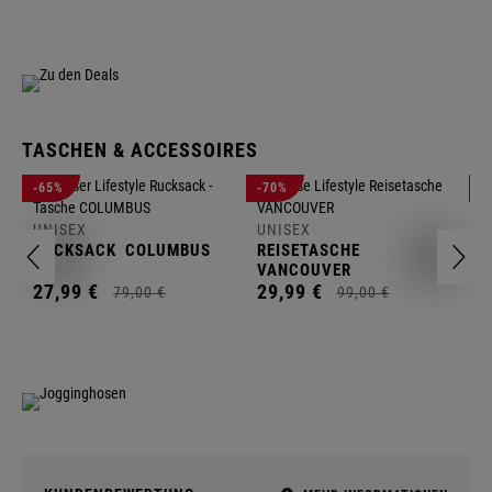
TASCHEN & ACCESSOIRES
U
-65%
-70%
-
R
UNISEX
UNISEX
2
RUCKSACK
COLUMBUS
REISETASCHE
VANCOUVER
27,
99
€
29,
99
€
79,
00
€
99,
00
€