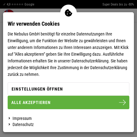
✓ 4,9 ⭐⭐⭐⭐⭐ Google
Super Deals bis zu -80%
Men
Merkzettel aufklappen
Warenkorb aufklappen
0
Wir verwenden Cookies
4,36
(14)
Die Nebulus GmbH benötigt für einzelne Datennutzungen Ihre
Einwilligung, um die Funktion der Website zu gewährleisten und Ihnen
unter anderem Informationen zu Ihren Interessen anzuzeigen. Mit Klick
auf "Alles akzeptieren" geben Sie Ihre Einwilligung dazu. Ausführliche
Informationen erhalten Sie in unserer
Datenschutzerklärung.
Sie haben
jederzeit die Möglichkeit Ihre Zustimmung in der Datenschutzerklärung
SWEATJACKE NAPA HERREN
zurück zu nehmen.
EINSTELLUNGEN ÖFFNEN
M
L
XL
XXL
3XL
ALLE AKZEPTIEREN
HERREN
DAMEN
Impressum
Datenschutz