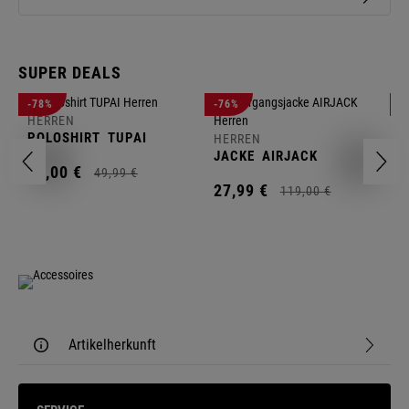
SUPER DEALS
-78%
-76%
-
HERREN
H
POLOSHIRT
TUPAI
C
HERREN
JACKE
AIRJACK
11,
00
€
1
49,
99
€
27,
99
€
119,
00
€
Artikelherkunft