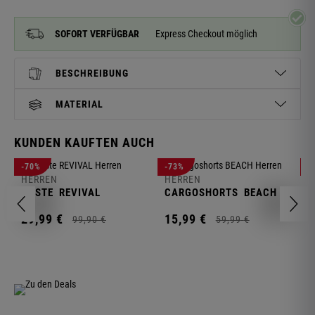
SOFORT VERFÜGBAR
Express Checkout möglich
BESCHREIBUNG
MATERIAL
KUNDEN KAUFTEN AUCH
H
-70%
-73%
-
S
HERREN
HERREN
C
WESTE
REVIVAL
CARGOSHORTS
BEACH
2
29,
99
€
15,
99
€
99,
90
€
59,
99
€