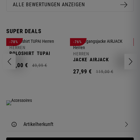
ALLE BEWERTUNGEN ANZEIGEN
SUPER DEALS
-78%
-76%
-
HERREN
H
POLOSHIRT
TUPAI
C
HERREN
JACKE
AIRJACK
11,
00
€
1
49,
99
€
27,
99
€
119,
00
€
Artikelherkunft