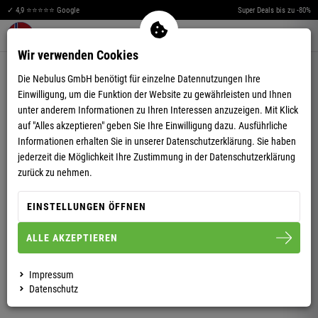
✓ 4,9 ⭐⭐⭐⭐⭐ Google
Super Deals bis zu -80%
Merkzettel aufklappen
Warenkorb aufklappen
Me
0
Wir verwenden Cookies
4,85
(96)
Die Nebulus GmbH benötigt für einzelne Datennutzungen Ihre
Einwilligung, um die Funktion der Website zu gewährleisten und Ihnen
unter anderem Informationen zu Ihren Interessen anzuzeigen. Mit Klick
auf "Alles akzeptieren" geben Sie Ihre Einwilligung dazu. Ausführliche
Informationen erhalten Sie in unserer
Datenschutzerklärung.
Sie haben
jederzeit die Möglichkeit Ihre Zustimmung in der Datenschutzerklärung
SWEATJACKE COMEBACK HERREN
zurück zu nehmen.
EINSTELLUNGEN ÖFFNEN
S
M
L
XL
XXL
3XL
ALLE AKZEPTIEREN
HERREN
Impressum
Datenschutz