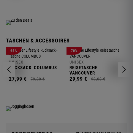
TASCHEN & ACCESSOIRES
U
-65%
-70%
-
R
UNISEX
UNISEX
2
RUCKSACK
COLUMBUS
REISETASCHE
VANCOUVER
27,
99
€
29,
99
€
79,
00
€
99,
00
€