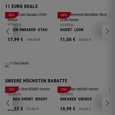
11 EURO DEALS
H
-83%
-69%
-
J
HERREN
HERREN
1
LEDER SNEAKER
UTAH
SHORT
LEON
17,
99
€
11,
00
€
109,
00
€
35,
00
€
UNSERE HÖCHSTEN RABATTE
H
-72%
-75%
-
F
HERREN
HERREN
S
CARGO SHORT
BOODY
SNEAKER
UNIQUE
1
22,
22
€
19,
99
€
79,
99
€
79,
00
€