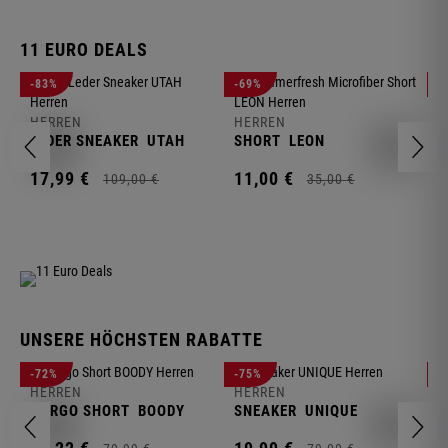
11 EURO DEALS
H
-83%
-69%
-
J
HERREN
HERREN
1
LEDER SNEAKER
UTAH
SHORT
LEON
17,
99
€
11,
00
€
109,
00
€
35,
00
€
UNSERE HÖCHSTEN RABATTE
H
-72%
-75%
-
F
HERREN
HERREN
S
CARGO SHORT
BOODY
SNEAKER
UNIQUE
1