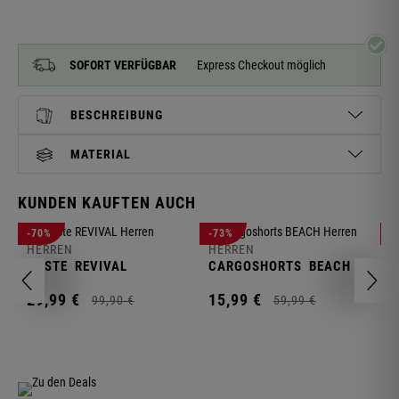
SOFORT VERFÜGBAR
Express Checkout möglich
BESCHREIBUNG
MATERIAL
KUNDEN KAUFTEN AUCH
H
-70%
-73%
-
S
HERREN
HERREN
C
WESTE
REVIVAL
CARGOSHORTS
BEACH
2
29,
99
€
15,
99
€
99,
90
€
59,
99
€