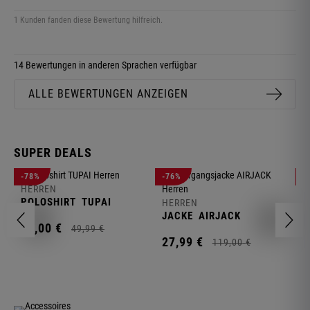
1 Kunden fanden diese Bewertung hilfreich.
14 Bewertungen in anderen Sprachen verfügbar
ALLE BEWERTUNGEN ANZEIGEN
SUPER DEALS
-78%
-76%
-
HERREN
H
POLOSHIRT
TUPAI
C
HERREN
JACKE
AIRJACK
11,
00
€
1
49,
99
€
27,
99
€
119,
00
€