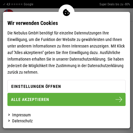
✓ 4,9 ⭐⭐⭐⭐⭐ Google
Super Deals bis zu -80%
Merkzettel aufklappen
Warenkorb aufklappen
Me
0
Wir verwenden Cookies
4,75
(52)
Die Nebulus GmbH benötigt für einzelne Datennutzungen Ihre
Einwilligung, um die Funktion der Website zu gewährleisten und Ihnen
unter anderem Informationen zu Ihren Interessen anzuzeigen. Mit Klick
auf "Alles akzeptieren" geben Sie Ihre Einwilligung dazu. Ausführliche
Informationen erhalten Sie in unserer
Datenschutzerklärung.
Sie haben
jederzeit die Möglichkeit Ihre Zustimmung in der Datenschutzerklärung
WINTER-SOFTSHELLJACKE TEDDYFELL STYLER
zurück zu nehmen.
FUR HERREN
EINSTELLUNGEN ÖFFNEN
ALLE AKZEPTIEREN
M
L
XL
XXL
Impressum
HERREN
Datenschutz