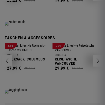
22,
22
€
19,
99
€
79,
99
€
79,
00
€
TASCHEN & ACCESSOIRES
U
-65%
-70%
-
R
UNISEX
UNISEX
2
RUCKSACK
COLUMBUS
REISETASCHE
VANCOUVER
27,
99
€
29,
99
€
79,
00
€
99,
00
€