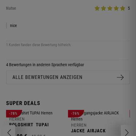
Natse
5
nice
1 Kunden fanden diese Bewertung hilfreich.
4 Bewertungen in anderen Sprachen verfügbar
ALLE BEWERTUNGEN ANZEIGEN
SUPER DEALS
-78%
-76%
-
HERREN
H
POLOSHIRT
TUPAI
C
HERREN
JACKE
AIRJACK