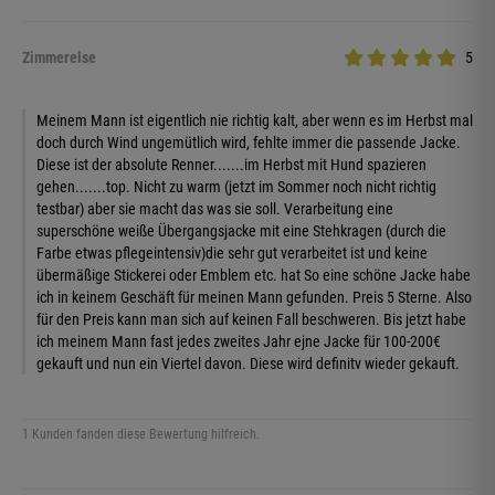
Zimmerelse
5
Meinem Mann ist eigentlich nie richtig kalt, aber wenn es im Herbst mal
doch durch Wind ungemütlich wird, fehlte immer die passende Jacke.
Diese ist der absolute Renner.......im Herbst mit Hund spazieren
gehen.......top. Nicht zu warm (jetzt im Sommer noch nicht richtig
testbar) aber sie macht das was sie soll. Verarbeitung eine
superschöne weiße Übergangsjacke mit eine Stehkragen (durch die
Farbe etwas pflegeintensiv)die sehr gut verarbeitet ist und keine
übermäßige Stickerei oder Emblem etc. hat So eine schöne Jacke habe
ich in keinem Geschäft für meinen Mann gefunden. Preis 5 Sterne. Also
für den Preis kann man sich auf keinen Fall beschweren. Bis jetzt habe
ich meinem Mann fast jedes zweites Jahr ejne Jacke für 100-200€
gekauft und nun ein Viertel davon. Diese wird definitv wieder gekauft.
1 Kunden fanden diese Bewertung hilfreich.