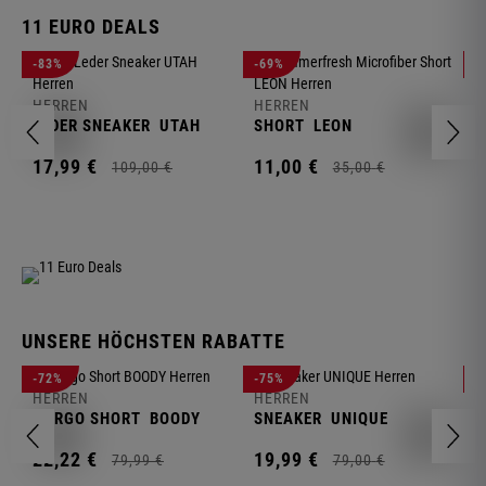
11 EURO DEALS
H
-83%
-69%
-
J
HERREN
HERREN
1
LEDER SNEAKER
UTAH
SHORT
LEON
17,
99
€
11,
00
€
109,
00
€
35,
00
€
UNSERE HÖCHSTEN RABATTE
H
-72%
-75%
-
F
HERREN
HERREN
S
CARGO SHORT
BOODY
SNEAKER
UNIQUE
1
22,
22
€
19,
99
€
79,
99
€
79,
00
€