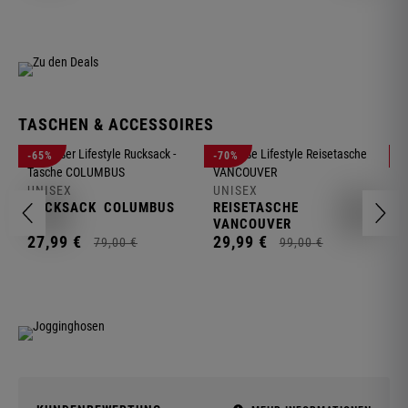
TASCHEN & ACCESSOIRES
U
-65%
-70%
-
R
UNISEX
UNISEX
2
RUCKSACK
COLUMBUS
REISETASCHE
VANCOUVER
27,
99
€
29,
99
€
79,
00
€
99,
00
€