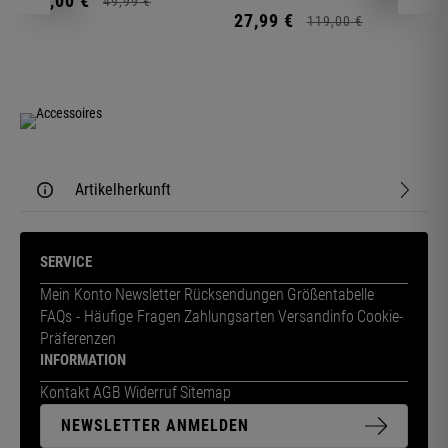
11,
00
€
1
49,
99
€
27,
99
€
119,
00
€
Artikelherkunft
SERVICE
Mein Konto
Newsletter
Rücksendungen
Größentabelle
FAQs - Häufige Fragen
Zahlungsarten
Versandinfo
Cookie-
Präferenzen
INFORMATION
Kontakt
AGB
Widerruf
Sitemap
NEWSLETTER ANMELDEN