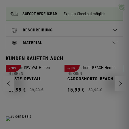
SOFORT VERFÜGBAR
Express Checkout möglich
BESCHREIBUNG
MATERIAL
KUNDEN KAUFTEN AUCH
H
-70%
-73%
-
S
HERREN
HERREN
C
WESTE
REVIVAL
CARGOSHORTS
BEACH
2
29,
99
€
15,
99
€
99,
90
€
59,
99
€