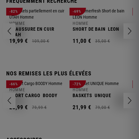
FRÉQUEMMENT RECHERCHÉ
H
-82%
-69%
-
P
J
HOMME
HOMME
1
CHAUSSURE EN CUIR
SHORT DE BAIN
LEON
UTAH
19,
99
€
11,
00
€
109,
00
€
35,
00
€
NOS REMISES LES PLUS ÉLEVÉES
H
-66%
-72%
-
P
HOMME
HOMME
S
SHORT CARGO
BOODY
BASKETS
UNIQUE
1
26,
99
€
21,
99
€
79,
99
€
79,
00
€