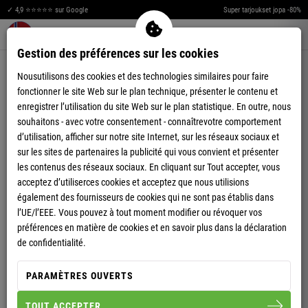
✓ 4,9 ⭐⭐⭐⭐⭐ sur Google
Super tarjoukset jopa -80%
Merkzettel aufklappen
Warenkorb aufklappen
Me
0
Gestion des préférences sur les cookies
4,80
(30)
Nousutilisons des cookies et des technologies similaires pour faire
fonctionner le site Web sur le plan technique, présenter le contenu et
enregistrer l’utilisation du site Web sur le plan statistique. En outre, nous
souhaitons - avec votre consentement - connaîtrevotre comportement
d’utilisation, afficher sur notre site Internet, sur les réseaux sociaux et
sur les sites de partenaires la publicité qui vous convient et présenter
SHIRT POLO EGERSUND HOMME
les contenus des réseaux sociaux. En cliquant sur Tout accepter, vous
acceptez d’utiliserces cookies et acceptez que nous utilisions
également des fournisseurs de cookies qui ne sont pas établis dans
l’UE/l’EEE. Vous pouvez à tout moment modifier ou révoquer vos
S
M
L
XL
XXL
préférences en matière de cookies et en savoir plus dans la déclaration
de confidentialité.
HOMME
FEMME
PARAMÈTRES OUVERTS
TOUT ACCEPTER