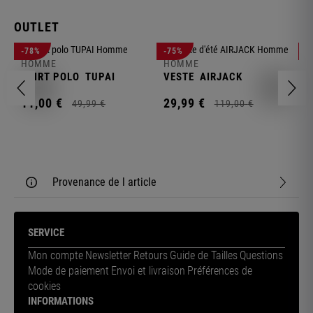
OUTLET
-78%
-75%
-
HOMME
HOMME
H
SHIRT POLO
TUPAI
VESTE
AIRJACK
S
11,
00
€
29,
99
€
1
49,
99
€
119,
00
€
Provenance de l article
SERVICE
Mon compte
Newsletter
Retours
Guide de Tailles
Questions
Mode de paiement
Envoi et livraison
Préférences de
cookies
INFORMATIONS