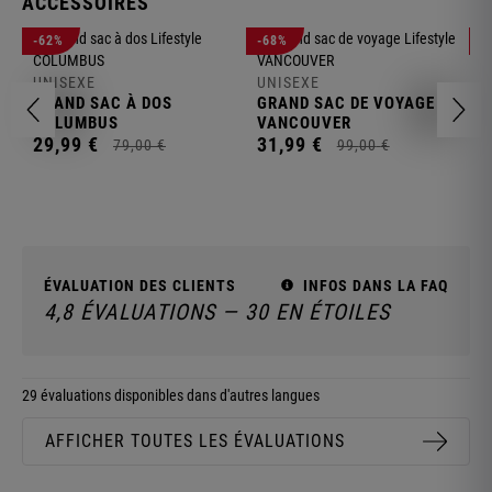
ACCESSOIRES
U
-62%
-68%
-
S
UNISEXE
UNISEXE
2
GRAND SAC À DOS
GRAND SAC DE VOYAGE
COLUMBUS
VANCOUVER
29,
99
€
31,
99
€
79,
00
€
99,
00
€
ÉVALUATION DES CLIENTS
INFOS DANS LA FAQ
4,8 ÉVALUATIONS — 30 EN ÉTOILES
29 évaluations disponibles dans d'autres langues
AFFICHER TOUTES LES ÉVALUATIONS