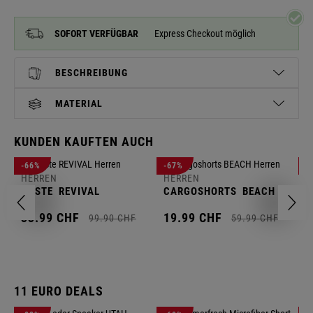
SOFORT VERFÜGBAR
Express Checkout möglich
BESCHREIBUNG
MATERIAL
KUNDEN KAUFTEN AUCH
H
-66%
-67%
-
S
HERREN
HERREN
C
WESTE
REVIVAL
CARGOSHORTS
BEACH
2
33.
99
CHF
19.
99
CHF
99.
90
CHF
59.
99
CHF
11 EURO DEALS