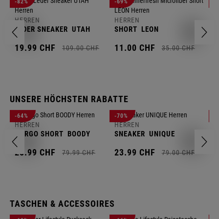
H
-82%
-69%
-
J
HERREN
HERREN
1
LEDER SNEAKER
UTAH
SHORT
LEON
19.
99
CHF
11.
00
CHF
109.
00
CHF
35.
00
CHF
UNSERE HÖCHSTEN RABATTE
H
-64%
-70%
-
F
HERREN
HERREN
S
CARGO SHORT
BOODY
SNEAKER
UNIQUE
2
28.
99
CHF
23.
99
CHF
79.
99
CHF
79.
00
CHF
TASCHEN & ACCESSOIRES