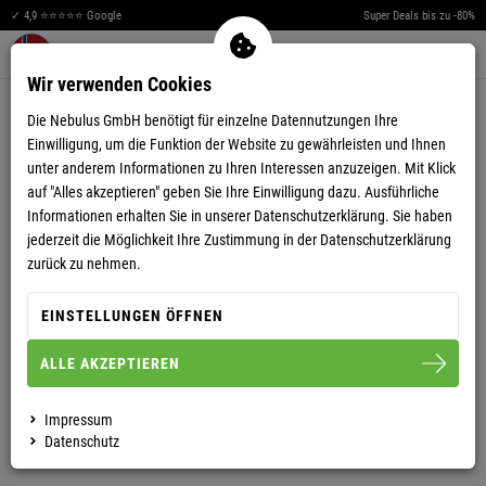
✓ 4,9 ⭐⭐⭐⭐⭐ Google
Super Deals bis zu -80%
Men
Merkzettel aufklappen
Warenkorb aufklappen
0
Wir verwenden Cookies
4.57
(42)
Die Nebulus GmbH benötigt für einzelne Datennutzungen Ihre
Einwilligung, um die Funktion der Website zu gewährleisten und Ihnen
unter anderem Informationen zu Ihren Interessen anzuzeigen. Mit Klick
auf "Alles akzeptieren" geben Sie Ihre Einwilligung dazu. Ausführliche
Informationen erhalten Sie in unserer
Datenschutzerklärung.
Sie haben
jederzeit die Möglichkeit Ihre Zustimmung in der Datenschutzerklärung
CARGO SHORT BOODY HERREN
zurück zu nehmen.
EINSTELLUNGEN ÖFFNEN
S
M
L
XL
XXL
ALLE AKZEPTIEREN
HERREN
Impressum
Datenschutz