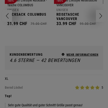
U
-60%
-66%
-
R
UNISEX
UNISEX
2
RUCKSACK
COLUMBUS
REISETASCHE
VANCOUVER
31.
99
CHF
33.
99
CHF
79.
00
CHF
99.
00
CHF
KUNDENBEWERTUNG
MEHR INFORMATIONEN
4.6 STERNE — 42 BEWERTUNGEN
XL
Bernd Löchel
5
Top!
Sehr gute Qualität und guter Schnitt! Größe passt genau!