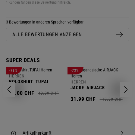
1 Kunden fanden diese Bewertung hilfreich.
3 Bewertungen in anderen Sprachen verfügbar
ALLE BEWERTUNGEN ANZEIGEN
SUPER DEALS
-78%
-73%
-
HERREN
H
POLOSHIRT
TUPAI
C
HERREN
JACKE
AIRJACK
11.
00
CHF
1
49.
99
CHF
31.
99
CHF
119.
00
CHF
Artikelherkunft